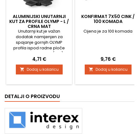
ALUMINIJSKI UNUTARNJI
KONFIRMAT 7X50 CINK /
KUT ZA PROFILE OLYMP - L /
100 KOMADA
CRNA MAT
Unutarnji kut je važan
Cijena je za 100 komada
dodatak namijenjen za
spajanje gornjih OLYMP
profila ispod radne ploče
pod pravim kutom (90°).
Cijena
Cijena
4,71 €
9,76 €
Omogućuje estetski čist i
precizan unutarnji kut između
Dodaj u košaricu
Dodaj u košaricu


dva profila, čime omogućuje
gladak i profesionalan
prijelaz unutar kuhinjskog
sklopa. 🔧 Precizno sistemsko
spajanje Kutni spoj je
DETALJI O PROIZVODU
dizajniran tako da savršen
odgovara OLYMP...