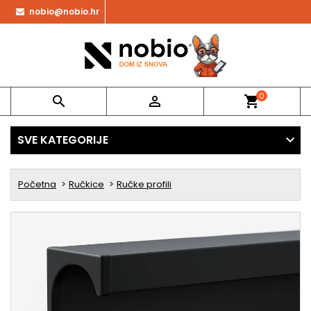
nobio@nobio.hr
0


shopping_cart
SVE KATEGORIJE
Početna
Ručkice
Ručke profili