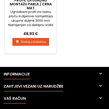
PROFIL ZA USADNU
MONTAŽU PARLA / CRNA
MAT
Ugradbeni profil za radnu
ploču ili dijelove namještaja
ukupne duljine 3000 mm
Namijenjen za debljinu vrata
18 - 19 mm . Skracuje se
Cijena
48,93 €
prema potrebi i dimenziji
vrata ili korpusa
Dodaj u košaricu


INFORMACIJE

ZAHTJEVI VEZANI UZ NARUDŽBE

VAŠ RAČUN