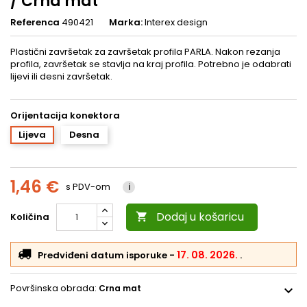
/ Crna mat
Referenca
490421
Marka:
Interex design
Plastični završetak za završetak profila PARLA. Nakon rezanja
profila, završetak se stavlja na kraj profila. Potrebno je odabrati
lijevi ili desni završetak.
Orijentacija konektora
Lijeva
Desna
1,46 €
s PDV-om
i
Dodaj u košaricu
Količina

17. 08. 2026.
Predviđeni datum isporuke
-
.
Površinska obrada:
Crna mat
expand_more