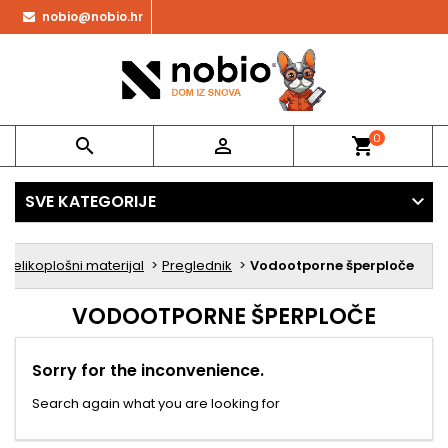
nobio@nobio.hr
0


shopping_cart
SVE KATEGORIJE
Velikoplošni materijal
Preglednik
Vodootporne šperploče
VODOOTPORNE ŠPERPLOČE
Sorry for the inconvenience.
Search again what you are looking for