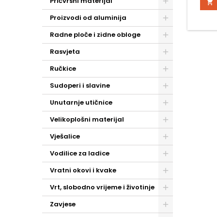
Pričvrsni materijal

Proizvodi od aluminija
Radne ploče i zidne obloge
Rasvjeta
Ručkice
Sudoperi i slavine
Unutarnje utičnice
Velikoplošni materijal
Vješalice
Vodilice za ladice
Vratni okovi i kvake
Vrt, slobodno vrijeme i životinje
Zavjese