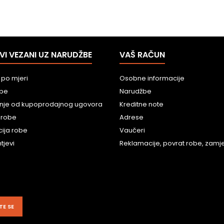
VI VEZANI UZ NARUDŽBE
VAŠ RAČUN
 po mjeri
Osobne informacije
obe
Narudžbe
nje od kupoprodajnog ugovora
Kreditne note
 robe
Adrese
ija robe
Vaučeri
tjevi
Reklamacije, povrat robe, zamjen