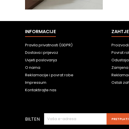
INFORMACIJE
ZAHTJE
Pravila privatnosti (GDPR)
Proizvodi
Dostava i prijevoz
Povrat r
Uvjeti poslovanja
Odustaja
O nama
Zamjena
Reklamacije i povrat robe
Reklamac
Impressum
Ostali zah
Kontaktirajte nas
BILTEN