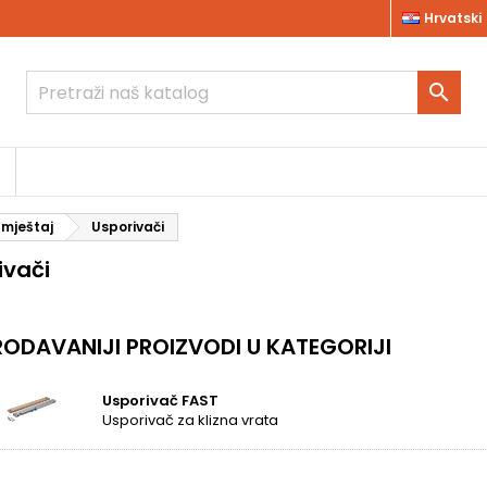
Hrvatski

amještaj
Usporivači
ivači
ODAVANIJI PROIZVODI U KATEGORIJI
Usporivač FAST
Usporivač za klizna vrata