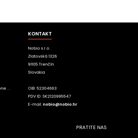
KONTAKT
Nobio s.r.o.
Zlatovská 1326
91105 Trenčín
Slovakia
e ...
OIB: 52304663
PDV ID: SK2120995547
E-mail:
nobio@nobio.hr
PRATITE NAS