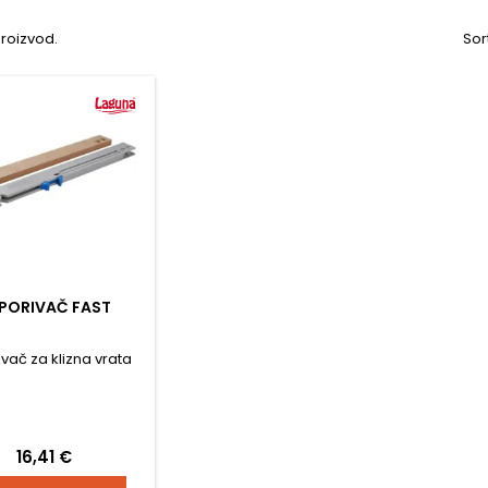
proizvod.
Sor
PORIVAČ FAST
vač za klizna vrata
Cijena
16,41 €