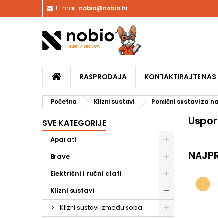
E-mail:
nobio@nobio.hr
RASPRODAJA
KONTAKTIRAJTE NAS
Početna
Klizni sustavi
Pomični sustavi za n
Uspor
SVE KATEGORIJE
Aparati
NAJPR
Brave
Električni i ručni alati
1
Klizni sustavi
Klizni sustavi između soba