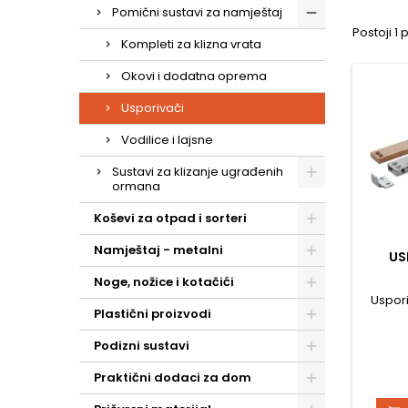
Pomični sustavi za namještaj
Postoji 1 
Kompleti za klizna vrata
Okovi i dodatna oprema
Usporivači
Vodilice i lajsne
Sustavi za klizanje ugrađenih
ormana
Koševi za otpad i sorteri
Namještaj - metalni
US
Noge, nožice i kotačići
Uspori
Plastični proizvodi
Podizni sustavi
Praktični dodaci za dom