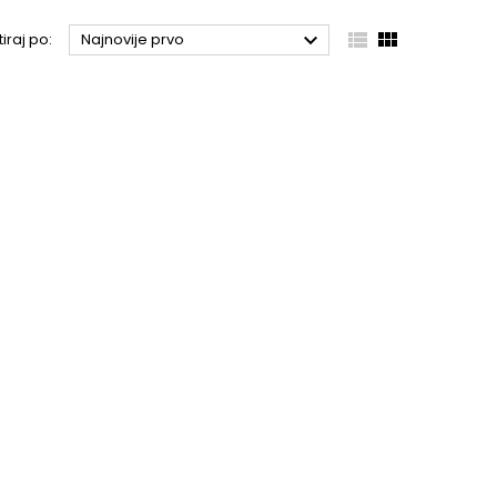



tiraj po:
Najnovije prvo