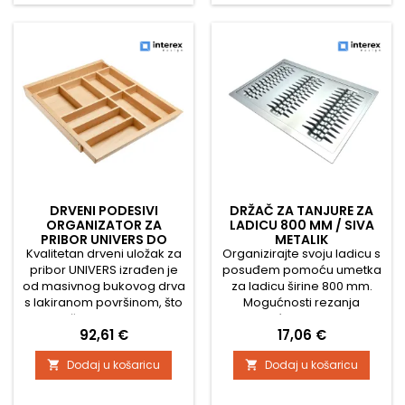
pomagala. Glavne
značajke: Izrađen od
masivnog bukovog drva
Površinska obrada:
lakirana površina...
DRVENI PODESIVI
DRŽAČ ZA TANJURE ZA
ORGANIZATOR ZA
LADICU 800 MM / SIVA
PRIBOR UNIVERS DO
METALIK
DUBINE 500 MM / BUKVA
Kvalitetan drveni uložak za
Organizirajte svoju ladicu s
pribor UNIVERS izrađen je
posuđem pomoću umetka
od masivnog bukovog drva
za ladicu širine 800 mm.
s lakiranom površinom, što
Mogućnosti rezanja
jamči dugotrajnost,
pronađite na slikama.
Cijena
Cijena
92,61 €
17,06 €
jednostavno održavanje i
Namijenjeno za dubinu
prirodan, elegantan izgled.
ormarića 500 mm. Sve će
Dodaj u košaricu
Dodaj u košaricu


Idealno rješenje za
imati svoje mjesto i imat
pregledno i praktično
ćete pregled nad vašim
organiziranje pribora za
kuhinjskim posuđem.