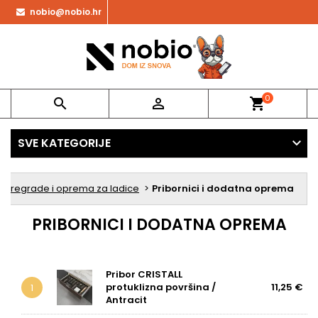
nobio@nobio.hr
0


shopping_cart
SVE KATEGORIJE
Pregrade i oprema za ladice
Pribornici i dodatna oprema
PRIBORNICI I DODATNA OPREMA
Pribor CRISTALL
protuklizna površina /
11,25 €
1
Antracit