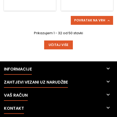
POVRATAK NA VRH

Prikazujem 1 - 32 od 50 stavki
UČITAJ VIŠE

INFORMACIJE

ZAHTJEVI VEZANI UZ NARUDŽBE

VAŠ RAČUN

KONTAKT