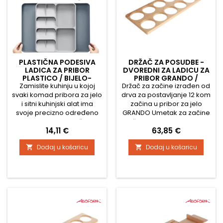
PLASTIČNA PODESIVA
DRŽAČ ZA POSUDBE -
LADICA ZA PRIBOR
DVOREDNI ZA LADICU ZA
PLASTICO / BIJELO-
PRIBOR GRANDO /
Zamislite kuhinju u kojoj
ANTRACIT
Držač za začine izrađen od
LAKIRANI BUKVA
svaki komad pribora za jelo
drva za postavljanje 12 kom
i sitni kuhinjski alat ima
začina u pribor za jelo
svoje precizno određeno
GRANDO Umetak za začine
mjesto. Nema više
može se staviti u pribore za
Cijena
Cijena
14,11 €
63,85 €
premetanja po
jelo sa širinom ladice: 700-
neorganiziranim ladicama,
722 mm, 800-822 mm
Dodaj u košaricu
Dodaj u košaricu


niti traženja izgubljenih
žličica ili vilica. Zahvaljujući
plastičnom podesivom
organizatoru za pribor
PLASTICO u elegantnoj
bijelo-antracit kombinaciji,
ovaj san postaje stvarnost.
1....