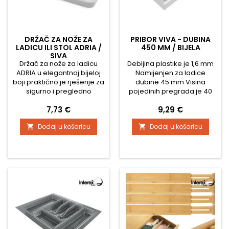
DRŽAČ ZA NOŽE ZA
PRIBOR VIVA - DUBINA
LADICU ILI STOL ADRIA /
450 MM / BIJELA
SIVA
Držač za nože za ladicu
Debljina plastike je 1,6 mm
ADRIA u elegantnoj bijeloj
Namijenjen za ladice
boji praktično je rješenje za
dubine 45 mm Visina
sigurno i pregledno
pojedinih pregrada je 40
odlaganje kuhinjskih
mm, a ukupna visina je 50
Cijena
Cijena
7,73 €
9,29 €
noževa. Pomaže održavati
mm
red u ladici, štiti oštrice
Dodaj u košaricu
Dodaj u košaricu


noževa od oštećenja i
smanjuje rizik od ozljeda
prilikom rukovanja.
Zahvaljujući posebnim
utorima omogućuje
spremanje više noževa
različitih veličina. Moderan
dizajn i kompaktne...