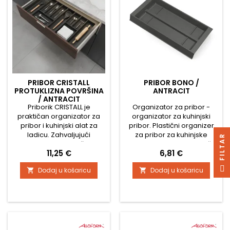
Može se...
PRIBOR CRISTALL
PRIBOR BONO /
PROTUKLIZNA POVRŠINA
ANTRACIT
/ ANTRACIT
Priborik CRISTALL je
Organizator za pribor -
praktičan organizator za
organizator za kuhinjski
pribor i kuhinjski alat za
pribor. Plastični organizer
ladicu. Zahvaljujući
za pribor za kuhinjske
R
protukliznoj površini,
ladice. Organizer se može
Cijena
Cijena
11,25 €
6,81 €
sadržaj ostaje sigurno na
prisloniti na lijevu, desnu ili
svom mjestu, a moderna
obje strane ladice. Otkiveni
F
I
L
T
A
Dodaj u košaricu
Dodaj u košaricu


antracit boja uklapa se u
dio dna ladice
svaku kuhinju. Glavne
preporučujemo nadopuniti
prednosti protuklizna
protukliznom podlogom.
površina elegantna
Duljina organizatora je 490
izvedba u antracit boji
mm, a može se skratiti na
dostupan u 7 veličina
420 mm ovisno o duljini
mogućnost jednostavnog
ladice. Za organizator se...