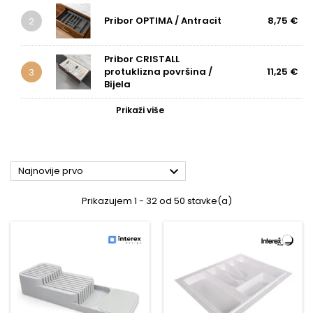
Pribor OPTIMA / Antracit
8,75 €
2
Pribor CRISTALL
protuklizna površina /
11,25 €
3
Bijela
Prikaži više

Najnovije prvo
Prikazujem 1 - 32 od 50 stavke(a)