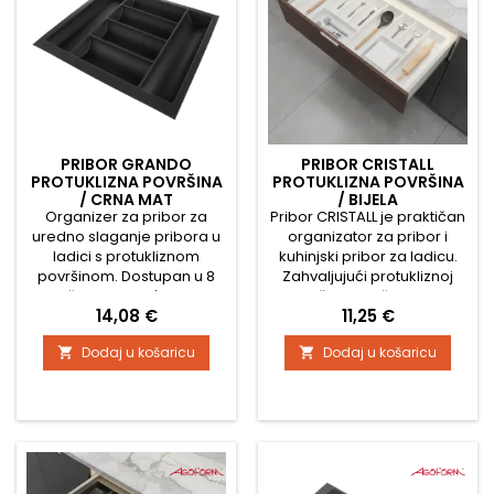
PRIBOR GRANDO
PRIBOR CRISTALL
PROTUKLIZNA POVRŠINA
PROTUKLIZNA POVRŠINA
/ CRNA MAT
/ BIJELA
Organizer za pribor za
Pribor CRISTALL je praktičan
uredno slaganje pribora u
organizator za pribor i
ladici s protukliznom
kuhinjski pribor za ladicu.
površinom. Dostupan u 8
Zahvaljujući protukliznoj
veličina i moguće ga je
površini, sadržaj ostaje
Cijena
Cijena
14,08 €
11,25 €
jednostavno skratiti kod
sigurno na svom mjestu, a
kuće pomoću rezača.
elegantna bijela mat
Dodaj u košaricu
Dodaj u košaricu


Odaberite dimenziju tako
obrada unosi moderan i
da izmjerite unutarnju širinu
čist izgled u svaku kuhinju.
ladice i prema tome
Glavne prednosti
odaberete odgovarajuću
protuklizna površina za
veličinu organizera. Zatim
stabilnost pribora moderna
ga lako odrežete kako bi
boja bijela mat dostupan u
savršeno pristajao u ladicu.
7 veličina mogućnost...