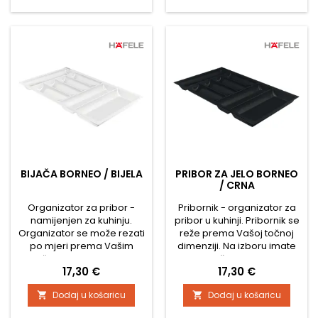
jelo i kuhinjskih pomagala.
Zahvaljujući mogućnosti
Glavne značajke: Izrađen
skraćivanja, odgovara svim
od masivnog bukovog drva
vrstama ladica (drvene ili s
Površinska obrada:
metalnim bočnim
lakirana...
stranama). Umetak ima
36...
BIJAČA BORNEO / BIJELA
PRIBOR ZA JELO BORNEO
/ CRNA
Organizator za pribor -
Pribornik - organizator za
namijenjen za kuhinju.
pribor u kuhinji. Pribornik se
Organizator se može rezati
reže prema Vašoj točnoj
po mjeri prema Vašim
dimenziji. Na izboru imate
točnim dimenzijama.
unutarnju širinu ladice, koju
Cijena
Cijena
17,30 €
17,30 €
Možete odabrati unutarnju
odabirete prema tome
širinu ladice, birate prema
kako se pojedini pribornici
Dodaj u košaricu
Dodaj u košaricu


mogućnosti rezanja
mogu izrezati. U datom
pojedinih organizatora.
rasponu dimenzija moguće