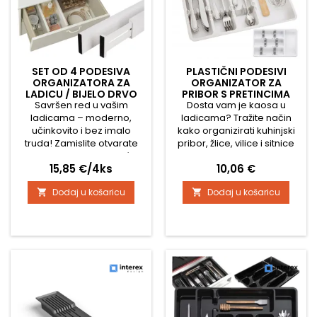
SET OD 4 PODESIVA
PLASTIČNI PODESIVI
ORGANIZATORA ZA
ORGANIZATOR ZA
LADICU / BIJELO DRVO
PRIBOR S PRETINCIMA
Savršen red u vašim
Dosta vam je kaosa u
AMARO / BIJELA
ladicama – moderno,
ladicama? Tražite način
učinkovito i bez imalo
kako organizirati kuhinjski
truda! Zamislite otvarate
pribor, žlice, vilice i sitnice
ladicu i svaki put pronađete
tako da ih uvijek imate pri
Cijena
Cijena
15,85 €/4ks
10,06 €
sve točno tamo gdje treba
ruci? Predstavljamo vam
biti. Bez traženja, bez
plastični organizator za
Dodaj u košaricu
Dodaj u košaricu


nereda, samo čisti red i
pribor s pretincima AMARO,
harmonija. S našim setom
koji će promijeniti vaše
od 4 podesiva
viđenje reda u kuhinji. Ovaj
organizatora za ladice, ovo
elegantan, funkcionalan i
nije samo san, već
prilagodljiv organizator
stvarnost u kojoj možete
dizajniran je s naglaskom
uživati svaki dan. Ovaj
na maksimalnu...
elegantan i funkcionalan...