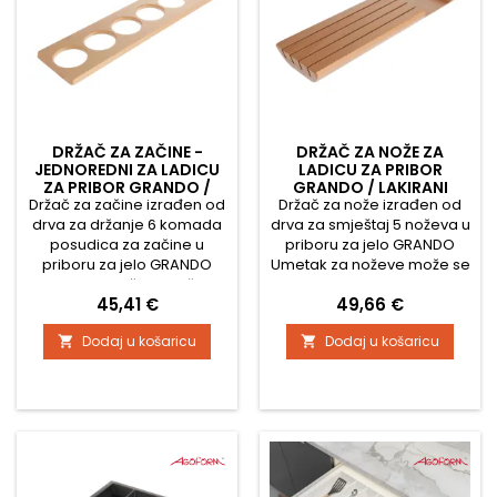
DRŽAČ ZA ZAČINE -
DRŽAČ ZA NOŽE ZA
JEDNOREDNI ZA LADICU
LADICU ZA PRIBOR
ZA PRIBOR GRANDO /
GRANDO / LAKIRANI
Držač za začine izrađen od
BUK LAKIRAN
Držač za nože izrađen od
BUKVA
drva za držanje 6 komada
drva za smještaj 5 noževa u
posudica za začine u
priboru za jelo GRANDO
priboru za jelo GRANDO
Umetak za noževe može se
Umetak za začine može se
koristiti samo u priborima
Cijena
Cijena
45,41 €
49,66 €
umetnuti u organizatore za
za jelo sa širinom ladice:
pribor za jelo sa širinom
700-722 mm i 800-822 mm
Dodaj u košaricu
Dodaj u košaricu


ladice: 378-380 mm, 400-
422 mm, 500-522 mm, 600-
622 mm, 700-722 mm, 800-
822 mm