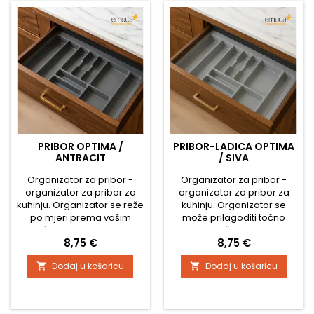
skraćivanja, pogodan je za
mogućnosti skraćivanja,
sve vrste ladica (drvene ili s
prikladan je za sve vrste
metalnim...
ladica (drvene ili s...
PRIBOR OPTIMA /
PRIBOR-LADICA OPTIMA
ANTRACIT
/ SIVA
Organizator za pribor -
Organizator za pribor -
organizator za pribor za
organizator za pribor za
kuhinju. Organizator se reže
kuhinju. Organizator se
po mjeri prema vašim
može prilagoditi točno
točnim dimenzijama.
prema vašim mjerama.
Cijena
Cijena
8,75 €
8,75 €
Možete odabrati unutarnju
Možete odabrati unutarnju
širinu ladice, gdje birate
širinu ladice, prema kojoj
Dodaj u košaricu
Dodaj u košaricu


prema mogućnosti rezanja
birate kako se pojedini
pojedinih organizatora. U
organizatori mogu
zadanim dimenzijskim
prilagoditi. Unutar
rasponima moguće je
navedenih dimenzijskih