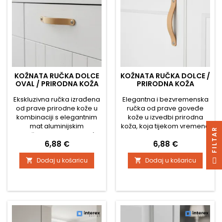
KOŽNATA RUČKA DOLCE
KOŽNATA RUČKA DOLCE /
OVAL / PRIRODNA KOŽA
PRIRODNA KOŽA
Ekskluzivna ručka izrađena
Elegantna i bezvremenska
od prave prirodne kože u
ručka od prave goveđe
kombinaciji s elegantnim
kože u izvedbi prirodna
mat aluminijskim
koža, koja tijekom vremena
R
završetkom. Zahvaljujući
dobiva prekrasnu patinu.
Cijena
Cijena
6,88 €
6,88 €
ručnoj izradi djeluje
Kao i svi modeli iz linije
luksuzno i moderno te daje
DOLCE, i ova verzija ima
F
I
L
T
A
Dodaj u košaricu
Dodaj u košaricu


namještaju jedinstven
ravne krajeve (za razliku od
karakter. Koža je ugodna
modela DOLCE OVAL) te
na dodir i s vremenom
daje minimalistički i
stječe prirodnu patinu koja
moderan dojam. Prikladna
dodatno povećava njezinu
je za skandinavske,
estetsku vrijednost.
rustikalne i moderne
Tehničke karakteristike:
interijere, a zahvaljujući