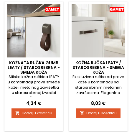
KOŽNATA RUČKA GUMB
KOŽNA RUČKA LEATY /
LEATY / STAROSREBRNA -
STAROSREBRNA - SMEĐA
SMEĐA KOŽA
KOŽA
Stilska kožna ručkica LEATY
Ekskluzivna ručka od prave
u kombinaciji prave smeđe
kože u kombinaciji sa
kože i metalnog završetka
starosrebrnim metalnim
u starosrebrnoj izvedbi
završecima. Elegantno
daje namještaju elegantan
zakrivljen oblik i
Cijena
Cijena
4,34 €
8,03 €
i suptilno industrijski
visokokvalitetni materijali
karakter. Zahvaljujući
daju ovoj ručki jedinstven
Dodaj u košaricu
Dodaj u košaricu


vrhunskoj izradi, ugodna je
karakter – savršeno se
na dodir i izdržljiva za
uklapa u moderne i
svakodnevnu upotrebu.
rustikalne interijere.Koža je
Tehničke karakteristike:
fleksibilna, pa ručka