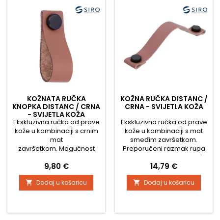
KOŽNATA RUČKA
KOŽNA RUČKA DISTANC /
KNOPKA DISTANC / CRNA
CRNA - SVIJETLA KOŽA
- SVIJETLA KOŽA
Ekskluzivna ručka od prave
Ekskluzivna ručka od prave
kože u kombinaciji s crnim
kože u kombinaciji s mat
mat
smeđim završetkom.
završetkom. Mogućnost
Preporučeni razmak rupa
kombiniranja i s velikom
je 160 mm, ali zahvaljujući
Cijena
Cijena
9,80 €
14,79 €
ručkom
svojoj fleksibilnosti može
biti i veći ili manji.
Dodaj u košaricu
Dodaj u košaricu

