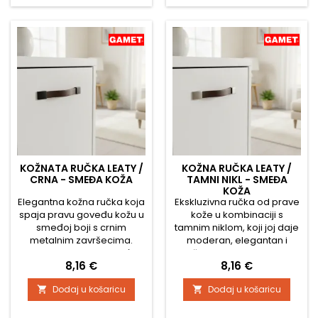
Tehnički podaci: Ukupna
te vašem namještaju daje
duljina ručke: 85 mm Duljina
ugodan, mekan osjećaj na
kožnog dijela: 60 mm Širina
dodir. Tehničke
kože: 23 mm Dimenzija
specifikacije: Ukupna
metalnog...
duljina ručkice: 85 mm
Duljina kožnog...
KOŽNATA RUČKA LEATY /
KOŽNA RUČKA LEATY /
CRNA - SMEĐA KOŽA
TAMNI NIKL - SMEĐA
KOŽA
Elegantna kožna ručka koja
Ekskluzivna ručka od prave
spaja pravu goveđu kožu u
kože u kombinaciji s
smeđoj boji s crnim
tamnim niklom, koji joj daje
metalnim završecima.
moderan, elegantan i
Zakrivljeni profil omogućuje
upečatljiv izgled. Zakrivljeni
Cijena
Cijena
8,16 €
8,16 €
ugodno držanje i daje
oblik omogućuje udobno
namještaju moderan,
držanje, a kožna površina
Dodaj u košaricu
Dodaj u košaricu


bezvremenski izgled.Kožna
djeluje toplo i
traka je fleksibilna, pa ručka
luksuzno.Koža je prirodno
dozvoljava lagana
fleksibilna, tako da ručka