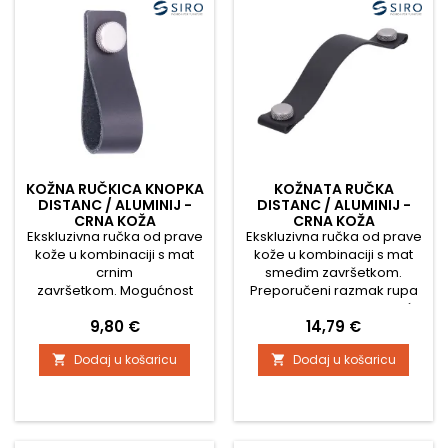
Tehnički parametri:
Ručka je upotpunjena...
Materijal: prava koža +
aluminijski...
KOŽNA RUČKICA KNOPKA
KOŽNATA RUČKA
DISTANC / ALUMINIJ -
DISTANC / ALUMINIJ -
CRNA KOŽA
CRNA KOŽA
Ekskluzivna ručka od prave
Ekskluzivna ručka od prave
kože u kombinaciji s mat
kože u kombinaciji s mat
crnim
smeđim završetkom.
završetkom. Mogućnost
Preporučeni razmak rupa
kombiniranja i s velikom
je 160 mm, ali zahvaljujući
Cijena
Cijena
9,80 €
14,79 €
ručkom
svojoj fleksibilnosti može
biti i više ili manje.
Dodaj u košaricu
Dodaj u košaricu

