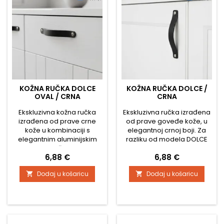
1...
KOŽNA RUČKA DOLCE
KOŽNA RUČKA DOLCE /
OVAL / CRNA
CRNA
Ekskluzivna kožna ručka
Ekskluzivna ručka izrađena
izrađena od prave crne
od prave goveđe kože, u
kože u kombinaciji s
elegantnoj crnoj boji. Za
elegantnim aluminijskim
razliku od modela DOLCE
mat završetkom.
OVAL, ova verzija ima ravne
Cijena
Cijena
6,88 €
6,88 €
Zahvaljujući svom
krajeve, što joj daje
modernom obliku i
moderniji i čišći izgled.
Dodaj u košaricu
Dodaj u košaricu


kvalitetnoj ručnoj izradi
Zahvaljujući svojoj
daje namještaju premium
fleksibilnosti, vrlo je
izgled. Crna koža djeluje
svestrana i može se koristiti
bezvremenski, luksuzno te
kao klasična ručka ili kao
je ujedno vrlo izdržljiva za
kožnati gumb (kada se
svakodnevnu upotrebu.
koristi samo jedan nosač).