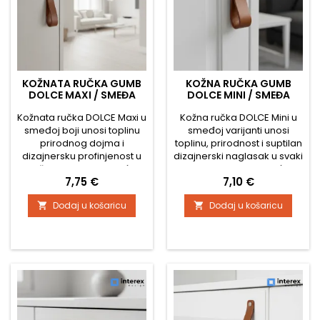
KOŽNATA RUČKA GUMB
KOŽNA RUČKA GUMB
DOLCE MAXI / SMEĐA
DOLCE MINI / SMEĐA
Kožnata ručka DOLCE Maxi u
Kožna ručka DOLCE Mini u
smeđoj boji unosi toplinu
smeđoj varijanti unosi
prirodnog dojma i
toplinu, prirodnost i suptilan
dizajnersku profinjenost u
dizajnerski naglasak u svaki
vaš interijer. Zbog veće
interijer. Zahvaljujući
Cijena
Cijena
7,75 €
7,10 €
duljine izražajnija je od
minimalističkom obliku i
verzije Mini i idealna je za
ugodnoj teksturi kože,
Dodaj u košaricu
Dodaj u košaricu


ormariće, komode, ladice
idealan je izbor za
ili dodatni namještaj. Meka
moderan ili skandinavski stil
prirodna koža namještaju
uređenja. Tehničke
daje jedinstven karakter i
karakteristike: Širina: 20 mm
ugodan dodir. Tehničke
Visina (ukupna duljina
specifikacije: Širina: 20 mm
ručke): 65 mm Materijal:
Visina (ukupna...
prava koža – smeđa...