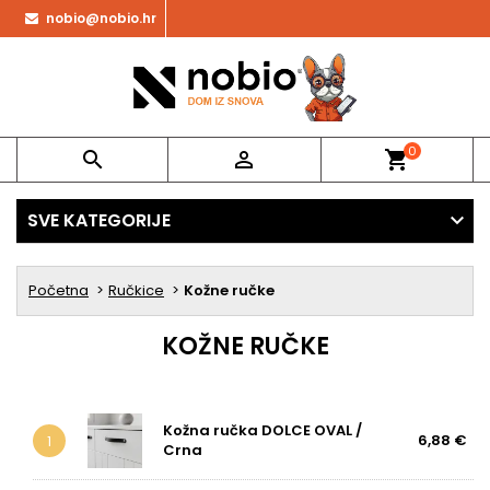
nobio@nobio.hr
0


shopping_cart
SVE KATEGORIJE
Početna
Ručkice
Kožne ručke
KOŽNE RUČKE
Kožna ručka DOLCE OVAL /
6,88 €
1
Crna