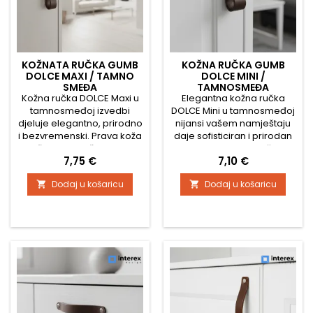
KOŽNATA RUČKA GUMB
KOŽNA RUČKA GUMB
DOLCE MAXI / TAMNO
DOLCE MINI /
SMEĐA
TAMNOSMEĐA
Kožna ručka DOLCE Maxi u
Elegantna kožna ručka
tamnosmeđoj izvedbi
DOLCE Mini u tamnosmeđoj
djeluje elegantno, prirodno
nijansi vašem namještaju
i bezvremenski. Prava koža
daje sofisticiran i prirodan
vašem namještaju daje
izgled. Prirodna koža s
Cijena
Cijena
7,75 €
7,10 €
luksuzan, topao naglasak,
nježnom teksturom izgleda
a zahvaljujući većoj duljini
luksuzno, uz zadržavanje
Dodaj u košaricu
Dodaj u košaricu


ručka je izražajnija, što je
minimalističkog i
čini idealnim izborom za
bezvremenskog dizajna.
ormariće, komode ili veće
Odlično se uklapa u
ladice. Tamnosmeđa
moderne, prirodne i
nijansa prekrasno se slaže
industrijske prostore.
s drvom, prirodnim
Tehničke karakteristike:
materijalima i modernim...
Širina: 20 mm Visina
(ukupna duljina ručke): 65...