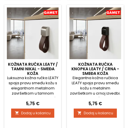
Ukupna duljina ručkice: 85
podnosi blaga odstupanja
mm Duljina kožnog dijela:
od preporučenog razmaka
60 mm Širina kože: 23...
rupa. Tehničke
specifikacije: Preporučeni...
KOŽNATA RUČKA LEATY /
KOŽNATA RUČKA
TAMNI NIKAL - SMEĐA
KNOPKA LEATY / CRNA -
KOŽA
SMEĐA KOŽA
Luksuzna kožna ručka LEATY
Elegantna kožna ručkica
spaja pravu smeđu kožu s
LEATY spaja pravu smeđu
elegantnom metalnom
kožu s metalnim
završetkom u tamnom
završetkom u crnoj izvedbi.
niklu. Kombinacija fine kože
Zahvaljujući svom
Cijena
Cijena
5,75 €
5,75 €
i tamnog metala stvara
modernom obliku i
premium, bezvremenski
kvalitetnim materijalima,
Dodaj u košaricu
Dodaj u košaricu


izgled koji savršeno
djeluje premium i
upotpunjuje moderan i
bezvremenski. Prikladna je
industrijski namještaj.
za ormariće, ladice i vrata