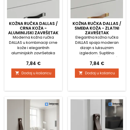
KOŽNA RUČKA DALLAS /
KOŽNA RUČKA DALLAS /
CRNA KOŽA -
SMEĐA KOŽA - ZLATNI
ALUMINIJSKI ZAVRŠETAK
ZAVRŠETAK
Moderna kožna ručka
Elegantna kožna ručka
DALLAS u kombinaciji crne
DALLAS spaja moderan
kože i elegantnih
dizajn s luksuznim
aluminijskih završetaka
izgledom. Suptilno
izgleda izuzetno stilski i
profilirana koža u smeđoj
Cijena
Cijena
7,84 €
7,84 €
univerzalno. Zahvaljujući
nijansi, dopunjena zlatnim
blagom ergonomskom
metalnim završecima,
Dodaj u košaricu
Dodaj u košaricu


zakrivljenju ugodno leži u
stvara bezvremenski detalj
ruci te postaje praktičan i
prikladan za kuhinje,
estetski dodatak vašem
dnevne boravke,
namještaju. Izvrsno se
garderobere ili komode.
uklapa u moderne
Ručka je ugodna na dodir,
interijere, minimalističke
fleksibilna i djeluje
kuhinje ili elegantne
ekskluzivno u svakom
komode. Tehnički podaci...
interijeru. Tehničke
karakteristike...