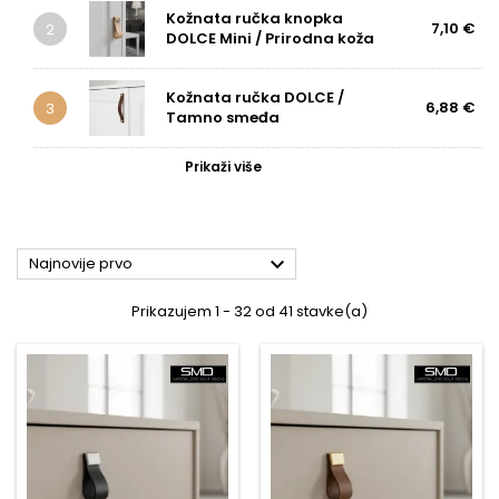
Kožnata ručka knopka
7,10 €
2
DOLCE Mini / Prirodna koža
Kožnata ručka DOLCE /
6,88 €
3
Tamno smeđa
Prikaži više

Najnovije prvo
Prikazujem 1 - 32 od 41 stavke(a)