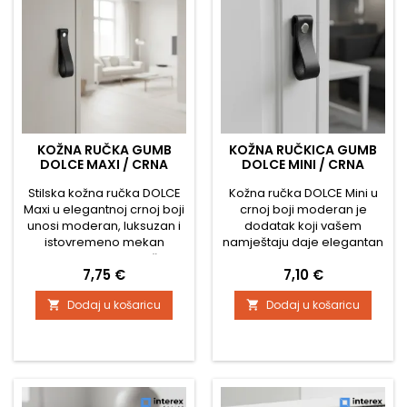
Materijal: prava...
svojoj...
KOŽNA RUČKA GUMB
KOŽNA RUČKICA GUMB
DOLCE MAXI / CRNA
DOLCE MINI / CRNA
Stilska kožna ručka DOLCE
Kožna ručka DOLCE Mini u
Maxi u elegantnoj crnoj boji
crnoj boji moderan je
unosi moderan, luksuzan i
dodatak koji vašem
istovremeno mekan
namještaju daje elegantan
prirodni naglasak vašem
i bezvremenski izgled.
Cijena
Cijena
7,75 €
7,10 €
namještaju. Zahvaljujući
Mekana, fleksibilna kožna
većoj dužini, djeluje
traka djeluje minimalistički,
Dodaj u košaricu
Dodaj u košaricu


upadljivije od Mini verzije i
a pritom vrlo stylish –
prikladna je za ormare,
idealna za komode,
komode ili ladice tamo
ormariće i ladice. Tehničke
gdje želite postići
specifikacije: Širina: 20 mm
dizajnerski efekt. Tehničke
Visina (ukupna duljina
karakteristike: Širina: 20 mm
ručke): 65 mm Materijal:
Visina (ukupna duljina...
prava koža – crna Montaža: