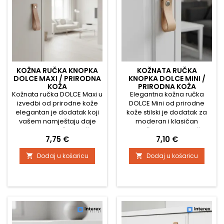
KOŽNA RUČKA KNOPKA
KOŽNATA RUČKA
DOLCE MAXI / PRIRODNA
KNOPKA DOLCE MINI /
KOŽA
PRIRODNA KOŽA
Kožnata ručka DOLCE Maxi u
Elegantna kožna ručka
izvedbi od prirodne kože
DOLCE Mini od prirodne
elegantan je dodatak koji
kože stilski je dodatak za
vašem namještaju daje
moderan i klasičan
topao, autentičan i ručno
namještaj. Mekana kožna
Cijena
Cijena
7,75 €
7,10 €
izrađen karakter.
traka djeluje minimalistički,
Zahvaljujući većoj duljini,
ugodna je na dodir i stvara
Dodaj u košaricu
Dodaj u košaricu


istaknuto dolazi do izražaja
prirodan, topao naglasak u
i idealna je ponajprije za
interijeru. Zahvaljujući svom
komode, ormariće, vrata ili
obliku idealna je za ladice,
dizajnerske komade
vrata ili manji namještaj.
namještaja. Fina tekstura
Tehničke specifikacije:
prirodne kože s vremenom
Širina: 20 mm Visina
postaje još ljepša i stvara...
(ukupna duljina...