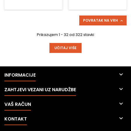
površina. Glavne prednosti
oštećivanjem površine.
proizvoda: ✅ Jako
Glavne prednosti
samoljepljivo ljepilo –
proizvoda: ✅ Jako
čvrsto prianja na plastične,
samoljepljivo ljepilo –
POVRATAK NA VRH

staklene, metalne i drvene
čvrsto prianja na plastične,
površine....
staklene, metalne i
Prikazujem 1 - 32 od 322 stavki
drvene...
UČITAJ VIŠE

INFORMACIJE

ZAHTJEVI VEZANI UZ NARUDŽBE

VAŠ RAČUN

KONTAKT