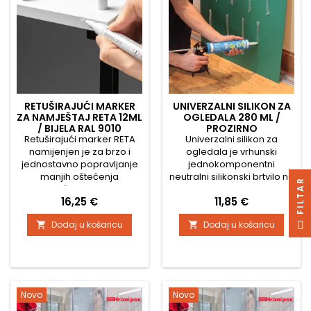
RETUŠIRAJUĆI MARKER
UNIVERZALNI SILIKON ZA
ZA NAMJEŠTAJ RETA 12ML
OGLEDALA 280 ML /
/ BIJELA RAL 9010
PROZIRNO
Retuširajući marker RETA
Univerzalni silikon za
namijenjen je za brzo i
ogledala je vrhunski
jednostavno popravljanje
jednokomponentni
manjih oštećenja
neutralni silikonski brtvilo na
R
namještaja i drvenih
bazi alkoksi tehnologije,
Cijena
Cijena
16,25 €
11,85 €
površina. Učinkovito
posebno razvijen za
prekriva ogrebotine,
sigurno lijepljenje i
F
I
L
T
A
Dodaj u košaricu
Dodaj u košaricu


oguljenja, male pukotine i
brtvljenje ogledala,
oštećene rubove na
staklenih elemenata i
laminiranim pločama, drvu,
osjetljivih materijala. Za
folijama ili furniru.
razliku od acetatnih
Zahvaljujući aktivacijskom
silikona, ne oštećuje sloj
vrhu, nanošenje je vrlo
ogledala (amalgam) niti
Novo
Novo
jednostavno i precizno.
osjetljive metale te tijekom