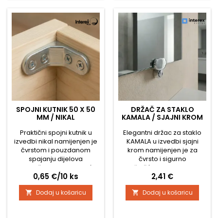
zaštitu staklenih polica i
sastavima. Podloga je
poboljšanje njihovog
namijenjena za montažu u
pričvršćivanja. Potpora je
otvor promjera 5 mm i u
namijenjena za montažu u
pakiranju se...
otvor...
SPOJNI KUTNIK 50 X 50
DRŽAČ ZA STAKLO
MM / NIKAL
KAMALA / SJAJNI KROM
Praktični spojni kutnik u
Elegantni držac za staklo
izvedbi nikal namijenjen je
KAMALA u izvedbi sjajni
čvrstom i pouzdanom
krom namijenjen je za
spajanju dijelova
čvrsto i sigurno
namještaja. Zahvaljujući
pričvršćivanje staklenih
Cijena
Cijena
0,65 €/10 ks
2,41 €
jednostavnom obliku i
elemenata. Zahvaljujući
kompaktnim dimenzijama,
modernom dizajnu i sjajnoj
Dodaj u košaricu
Dodaj u košaricu


prikladan je za širok
površini, pogodan je za
spektar montažnih
kupaonice, hodnike i druge
primjena. Kutnik je izrađen
interijere gdje stvara čist i