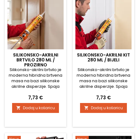
izvedba je idealna...
otpornošću na UV...
SILIKONSKO-AKRILNI
SILIKONSKO-AKRILNI KIT
BRTVILO 280 ML /
280 ML / BIJELI
PROZIRNO
Silikonsko-akrilni brtvilo je
Silikonsko-akrilni brtvilo je
moderna hibridna brtvena
moderna hibridna brtvena
masa na bazi silikonske
masa na bazi silikonske
akrilne disperzije. Spaja
akrilne disperzije. Spaja
prednosti klasičnog akrila s
prednosti klasičnog akrila s
Cijena
Cijena
7,73 €
7,73 €
elastičnošću silikona,
elastičnošću silikona, zbog
zahvaljujući čemu je
čega je idealno za
Dodaj u košaricu
Dodaj u košaricu


idealan za brtvljenje
brtvljenje spojeva izloženih
spojeva izloženih
blagim pomacima,
umjerenim pomacima,
vibracijama i vlazi. Nakon
vibracijama i vlazi. Nakon
stvrdnjavanja stvara trajno
stvrdnjavanja stvara trajno
elastičan, premaziv spoj s
elastičan transparentan
čistom bijelom površinom.