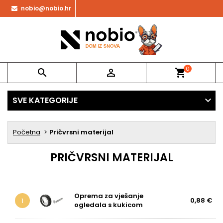
nobio@nobio.hr
0


shopping_cart
SVE KATEGORIJE
Početna
Pričvrsni materijal
PRIČVRSNI MATERIJAL
Oprema za vješanje
0,88 €
1
ogledala s kukicom