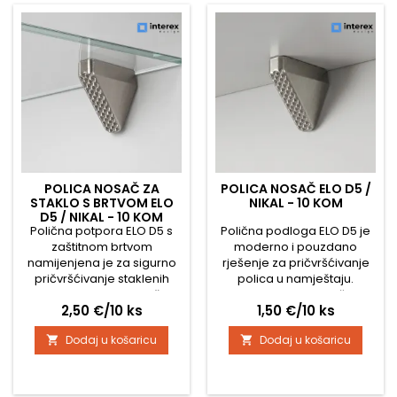
omogućuje trenutačnu
omogućuje trenutačnu
fiksaciju lijepljenih
fiksaciju lijepljenih
elemenata i znatno
elemenata i znatno
ubrzava...
ubrzava...
POLICA NOSAČ ZA
POLICA NOSAČ ELO D5 /
STAKLO S BRTVOM ELO
NIKAL - 10 KOM
D5 / NIKAL - 10 KOM
Polična potpora ELO D5 s
Polična podloga ELO D5 je
zaštitnom brtvom
moderno i pouzdano
namijenjena je za sigurno
rješenje za pričvršćivanje
pričvršćivanje staklenih
polica u namještaju.
polica. Mekana brtva štiti
Elegantni dizajn s nježnom
Cijena
Cijena
2,50 €/10 ks
1,50 €/10 ks
staklo od ogrebotina,
rebrastom teksturom daje
povećava njegovu
podlozi moderan izgled i
Dodaj u košaricu
Dodaj u košaricu


stabilnost i pomaže
istovremeno osigurava
spriječiti neželjeno
stabilnu potporu za police u
pomicanje police. Takve se
ormarima, komodama,
brtve obično koriste za
knjižnicama ili kuhinjskim