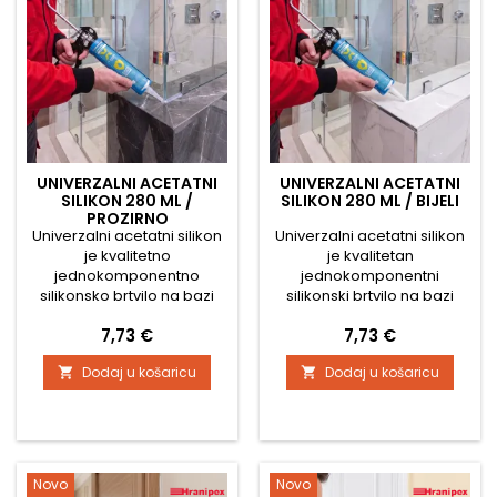
Boja se brzo suši, nakon...
očvršćivanja ne...
UNIVERZALNI ACETATNI
UNIVERZALNI ACETATNI
SILIKON 280 ML /
SILIKON 280 ML / BIJELI
PROZIRNO
Univerzalni acetatni silikon
Univerzalni acetatni silikon
je kvalitetno
je kvalitetan
jednokomponentno
jednokomponentni
silikonsko brtvilo na bazi
silikonski brtvilo na bazi
acetoksidne tehnologije,
acetoksi tehnologije,
Cijena
Cijena
7,73 €
7,73 €
namijenjeno za stvaranje
namijenjen za stvaranje
trajno elastičnih i
trajno elastičnih i
Dodaj u košaricu
Dodaj u košaricu


vodonepropusnih spojeva.
vodonepropusnih spojeva.
Stvrdnjava djelovanjem
Stvrdnjava djelovanjem
vlage iz zraka i stvara čvrst,
vlage iz zraka i stvara čvrst,
elastičan prozirni spoj s
elastičan spoj s izvrsnom
izvrsnom prionjivošću na
prionjivošću na većinu
većinu neporoznih
neporoznih materijala.
Novo
Novo
materijala. Prozirna
Odlikuje se visokom