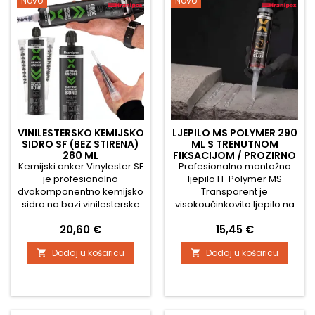
Novo
Novo
spoj, koji je diskretan i
Pogodno je...
estetski....
VINILESTERSKO KEMIJSKO
LJEPILO MS POLYMER 290
SIDRO SF (BEZ STIRENA)
ML S TRENUTNOM
280 ML
FIKSACIJOM / PROZIRNO
Kemijski anker Vinylester SF
Profesionalno montažno
je profesionalno
ljepilo H-Polymer MS
dvokomponentno kemijsko
Transparent je
sidro na bazi vinilesterske
visokoučinkovito ljepilo na
smole bez stirena,
bazi modernih MS
Cijena
Cijena
20,60 €
15,45 €
namijenjeno za visoko
polimera, namijenjeno za
opterećeno sidrenje u
lijepljenje teških materijala
Dodaj u košaricu
Dodaj u košaricu


beton, zidove i šuplje
bez potrebe za
materijale. Zahvaljujući
potpornjima, stezaljkama ili
svojoj visokoj čvrstoći,
mehaničkim
brzom stvrdnjavanju i
učvršćivanjem. Zahvaljujući
sidrenju bez ekspanzijskih
iznimno visokoj početnoj