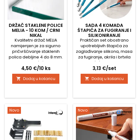
DRŽAČ STAKLENE POLICE
SADA 4 KOMADA
MELIA - 10 KOM / CRNI
ŠTAPIĆA ZA FUGIRANJE I
NIKAL
SILIKONIRANJE
Kvalitetni držač MELIA
Praktičan set obostrano
namijenjen je za sigurno
upotrebljivih štapića za
pričvršćivanje staklenih
zaglađivanje silikona, masa
polica debljine 4 do 8 mm.
za fugiranje, akrila i brtvila
Zahvaljujući čvrstoj
pomoći će vam stvoriti
Cijena
Cijena
4,50 €/10 ks
3,13 €/set
konstrukciji od zamaka
glatke i profesionalno
pruža pouzdanu potporu i
izgledajuće spojeve bez
Dodaj u košaricu
Dodaj u košaricu


visoku otpornost na
prljanja ruku. Zahvaljujući
koroziju i oksidaciju, pa je
osam kuglastih vrhova
prikladan za kućanstva,
različitih veličina lako ćete
urede, kupaonice i
oblikovati uske i široke fuge
komercijalne prostore.
prilikom montaže ili
Držač je opremljen
renovacije kupaonice,
Novo
Novo
zaštitnom gumenom
kuhinje ili...
umetkom koji štiti staklo
od...