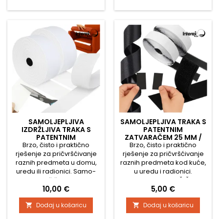
U pakiranju se nalaze i 2
Glavne prednosti
samorezna vijka duljine 16
proizvoda: ✅ Snažno
mm u boji kutnika, što čini
samoljepljivo ljepilo –
spoj estetski...
čvrsto prianja na plastične,
staklene, metalne i...
SAMOLJEPLJIVA
SAMOLJEPLJIVA TRAKA S
IZDRŽLJIVA TRAKA S
PATENTNIM
PATENTNIM
ZATVARAČEM 25 MM /
ZATVARAČEM 50 MM /
Brzo, čisto i praktično
Brzo, čisto i praktično
CRNA
BIJELA
rješenje za pričvršćivanje
rješenje za pričvršćivanje
raznih predmeta u domu,
raznih predmeta kod kuće,
uredu ili radionici. Samo-
u uredu i radionici.
ljepljiva čičak traka u
SAMOLJEPLJIVA ČIČAK
Cijena
Cijena
10,00 €
5,00 €
univerzalnoj bijeloj boji
TRAKA u univerzalnoj crnoj
omogućuje pouzdano i
boji pruža pouzdano i
Dodaj u košaricu
Dodaj u košaricu


višekratno spajanje bez
višekratno spajanje bez
alata ili oštećivanja
potrebe za alatom ili