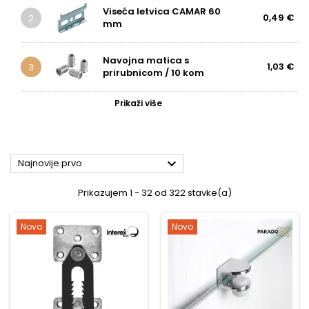
Viseća letvica CAMAR 60
0,49 €
2
mm
Navojna matica s
1,03 €
3
prirubnicom / 10 kom
Prikaži više

Najnovije prvo
Prikazujem 1 - 32 od 322 stavke(a)
Novo
Novo