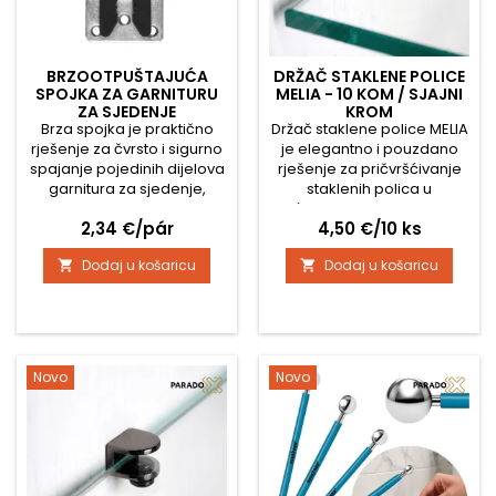
BRZOOTPUŠTAJUĆA
DRŽAČ STAKLENE POLICE
SPOJKA ZA GARNITURU
MELIA - 10 KOM / SJAJNI
ZA SJEDENJE
KROM
Brza spojka je praktično
Držač staklene police MELIA
rješenje za čvrsto i sigurno
je elegantno i pouzdano
spajanje pojedinih dijelova
rješenje za pričvršćivanje
garnitura za sjedenje,
staklenih polica u
kreveta i drugog
kućanstvu i komercijalnim
Cijena
Cijena
2,34 €/pár
4,50 €/10 ks
modularnog namještaja.
prostorima. Sjajna
Omogućuje jednostavno
kromirana izvedba daje
Dodaj u košaricu
Dodaj u košaricu


umetanje i pouzdano
moderan izgled i odlično
osiguranje pojedinih
se uklapa u kupaonice,
komponenti, čime
kuhinje, dnevne boravke,
sprječava njihovo
vitrine ili uredski namještaj.
neželjeno razdvajanje
Držač je namijenjen za
tijekom korištenja. Spojka je
staklene police debljine 4
Novo
Novo
izrađena od kvalitetnog
do 8 mm. Zaštitna gumena
čelika u kombinaciji s
umetka štiti...
izdržljivim...