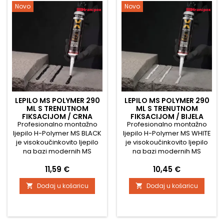
sila, idealan je izbor za
prionjivosti do 500 kg/m²
Novo
Novo
profesionalne građevinske,
omogućuje trenutačnu
montažne i...
fiksaciju lijepljenih
elemenata i značajno...
LEPILO MS POLYMER 290
LEPILO MS POLYMER 290
ML S TRENUTNOM
ML S TRENUTNOM
FIKSACIJOM / CRNA
FIKSACIJOM / BIJELA
Profesionalno montažno
Profesionalno montažno
ljepilo H-Polymer MS BLACK
ljepilo H-Polymer MS WHITE
je visokoučinkovito ljepilo
je visokoučinkovito ljepilo
na bazi modernih MS
na bazi modernih MS
polimera, namijenjeno za
polimera, namijenjeno za
Cijena
Cijena
11,59 €
10,45 €
lijepljenje teških materijala
lijepljenje teških materijala
bez potrebe za
bez potrebe za
Dodaj u košaricu
Dodaj u košaricu


potpornjima, stezaljkama ili
potpornjima, stezaljkama ili
mehaničkim
mehaničkim
učvršćivanjem. Zahvaljujući
učvršćivanjem. Zahvaljujući
iznimno visokoj početnoj
iznimno visokoj početnoj
prionjivosti do 500 kg/m²
prionjivosti do 500 kg/m²