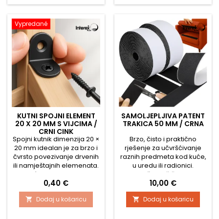
od metala s nikal
estetski detalj. Držač je
premazom koji osigurava
izrađen od ZnAl legure s
otpornost na koroziju i dug
kvalitetnom kromiranom
Vypredané
vijek trajanja. Konstrukcija s
završnom obradom koja
prethodno izbušenim...
osigurava...
KUTNI SPOJNI ELEMENT
SAMOLJEPLJIVA PATENT
20 X 20 MM S VIJCIMA /
TRAKICA 50 MM / CRNA
CRNI CINK
Spojni kutnik dimenzija 20 ×
Brzo, čisto i praktično
20 mm idealan je za brzo i
rješenje za učvršćivanje
čvrsto povezivanje drvenih
raznih predmeta kod kuće,
ili namještajnih elemenata.
u uredu ili radionici.
Izrađen od kvalitetnog
Samozaštitna čičak traka u
Cijena
Cijena
0,40 €
10,00 €
materijala s debljinom 20
univerzalnoj crnoj boji
mm, jamči stabilnost i dug
pruža pouzdano i
Dodaj u košaricu
Dodaj u košaricu


vijek spoja. Kutnik je
višekratno pričvršćivanje
opremljen sa 2 otvora za
bez potrebe za alatom ili
jednostavno pričvršćivanje.
oštećivanjem površina.