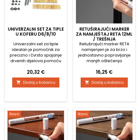
UNIVERZALNI SET ZA TIPLE
RETUŠIRAJUĆI MARKER
U KOFERU D6/8/10
ZA NAMJEŠTAJ RETA 12ML
/ TREŠNJA
Univerzalni set za tiple
Retuširajući marker RETA
idealan je pomoćnik za
namijenjen je za brzo i
precizno i čvrsto spajanje
jednostavno popravljanje
drvenih dijelova pomoću
manjih oštećenja
tipli. Olakšava izradu novog
namještaja i drvenih
Cijena
Cijena
20,32 €
16,25 €
namještaja i popravke
površina. Učinkovito
postojećih spojeva, pritom
prekriva ogrebotine,
Dodaj u košaricu
Dodaj u košaricu


osigurava precizno
oguljotine, male pukotine i
centriranje rupa i
oštećene rubove na
profesionalan rezultat bez
laminiranim pločama, drvu,
dugotrajnog mjerenja. Set
folijama ili furniru.
sadrži sve potrebno za
Zahvaljujući aktivacijskom
izradu spojeva s tiplama –
vrhu, nanošenje je vrlo
Novo
Novo
preciznu bušilicu za tiple,
jednostavno i precizno.
svrdla za...
Boja se brzo suši, a...