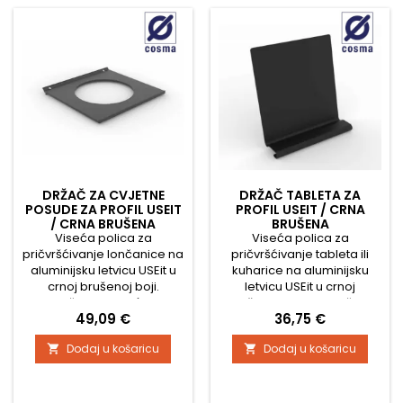
nekonvencionalnim
dizajnom ostavlja dojam ne
samo u kuhinji. Paket
sadrži...
DRŽAČ ZA CVJETNE
DRŽAČ TABLETA ZA
POSUDE ZA PROFIL USEIT
PROFIL USEIT / CRNA
/ CRNA BRUŠENA
BRUŠENA
Viseća polica za
Viseća polica za
pričvršćivanje lončanice na
pričvršćivanje tableta ili
aluminijsku letvicu USEit u
kuharice na aluminijsku
crnoj brušenoj boji.
letvicu USEit u crnoj
Montaža je moguća bilo
brušenoj boji. Montaža je
Cijena
Cijena
49,09 €
36,75 €
gdje na letvicu. Duljina
moguća bilo gdje na
police je 120 mm. Potpune
letvicu. Duljina police je 150
Dodaj u košaricu
Dodaj u košaricu


dimenzije možete pronaći
mm. Kompletne dimenzije
na slikama.
pronaći ćete na slikama.