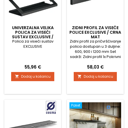
UNIVERZALNA VELIKA
ZIDNI PROFIL ZA VISEĆE
POLICA ZA VISEĆI
POLICE EXCLUSIVE / CRNA
SUSTAV EXCLUSIVE /
MAT
Polica za viseći sustav
CRNA MAT
Zidni profil za pričvršćivanje
EXCLUSIVE
polica dostupan u 3 duljine:
600, 900 i 1200 mm Set
sadrži: Zidni profil 1x Pokrivni
profil 1x Bočna kapica za
Cijena
Cijena
55,96 €
58,03 €
profil 2x Učvršćivački
materijal
Dodaj u košaricu
Dodaj u košaricu


Paket