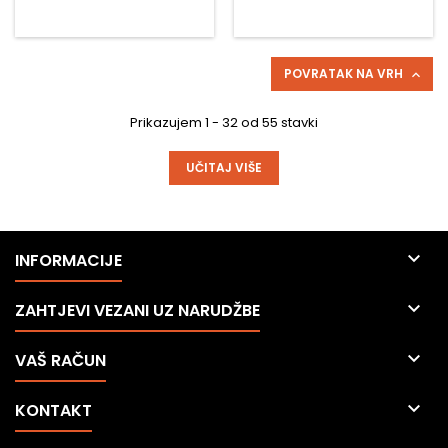
POVRATAK NA VRH

Prikazujem 1 - 32 od 55 stavki
UČITAJ VIŠE

INFORMACIJE

ZAHTJEVI VEZANI UZ NARUDŽBE

VAŠ RAČUN

KONTAKT