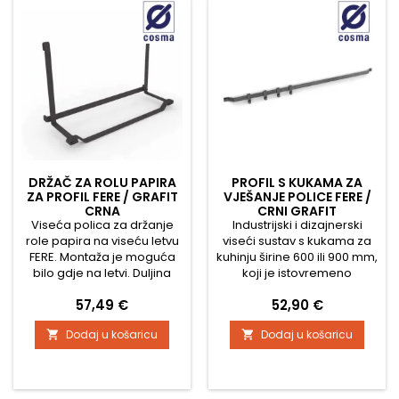
set i dvije završne kapice.
Može se...
DRŽAČ ZA ROLU PAPIRA
PROFIL S KUKAMA ZA
ZA PROFIL FERE / GRAFIT
VJEŠANJE POLICE FERE /
CRNA
CRNI GRAFIT
Viseća polica za držanje
Industrijski i dizajnerski
role papira na viseću letvu
viseći sustav s kukama za
FERE. Montaža je moguća
kuhinju širine 600 ili 900 mm,
bilo gdje na letvi. Duljina
koji je istovremeno
police je 377 mm.
funkcionalan i jednostavan
Cijena
Cijena
57,49 €
52,90 €
Kompletne dimenzije
za instalaciju. Cijeli sustav
možete pronaći na slikama.
sastoji se od aluminijskog
Dodaj u košaricu
Dodaj u košaricu


profila, zidnih pričvršćivača
i pojedinačne opreme.
Moderna grafitna završna
obrada s