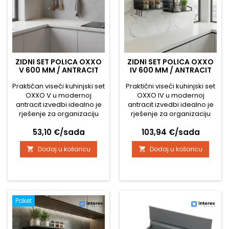
ZIDNI SET POLICA OXXO
ZIDNI SET POLICA OXXO
V 600 MM / ANTRACIT
IV 600 MM / ANTRACIT
Praktičan viseći kuhinjski set
Praktični viseći kuhinjski set
OXXO V u modernoj
OXXO IV u modernoj
antracit izvedbi idealno je
antracit izvedbi idealno je
rješenje za organizaciju
rješenje za organizaciju
kuhinjskog prostora.
kuhinjskog prostora.
Cijena
Cijena
53,10 €/sada
103,94 €/sada
Minimalistički dizajn
Minimalistički dizajn uklapa
savršeno odgovara
se u moderne i industrijske
Dodaj u košaricu
Dodaj u košaricu


modernim i industrijskim
kuhinje te omogućuje da
kuhinjama te pomaže da
kuhinjski dodaci i pribor
kuhinjski pribor bude
budu uvijek uredno
pregledno posložen i uvijek
posloženi i pri ruci.
pri ruci. Zahvaljujući
Kombinacija dva polica i
kombinaciji letvice s
kukica za vješanje pruža
Paket
kukicama i zasebnih visećih
dovoljno prostora za...
kukica, možete...