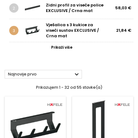
Zidni profil za viseće police
58,03 €
2
EXCLUSIVE / Crna mat
Vješalica s 3 kukice za
viseći sustav EXCLUSIVE /
21,84 €
3
Crna mat
Prikaži više

Najnovije prvo
Prikazujem 1 - 32 od 55 stavke(a)