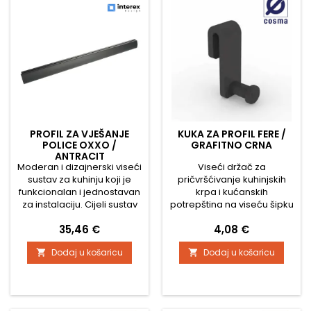
odozdo u OXXO profil.
potrebi i nakon postavljanja
Letvicom se može...
na zid. Na...
PROFIL ZA VJEŠANJE
KUKA ZA PROFIL FERE /
POLICE OXXO /
GRAFITNO CRNA
ANTRACIT
Moderan i dizajnerski viseći
Viseći držač za
sustav za kuhinju koji je
pričvršćivanje kuhinjskih
funkcionalan i jednostavan
krpa i kućanskih
za instalaciju. Cijeli sustav
potrepština na viseću šipku
se sastoji od aluminijskog
FERE. Cijena je za jedan
Cijena
Cijena
35,46 €
4,08 €
profila, zidnih nosača i
komad. Detaljne dimenzije
pojedinih dodataka.
pronaći ćete na slikama.
Dodaj u košaricu
Dodaj u košaricu


Moderna antracitna
površina s neuobičajenim
dizajnom ostavlja dojam ne
samo u kuhinji. Paket sadrži
aluminijski profil, montažni