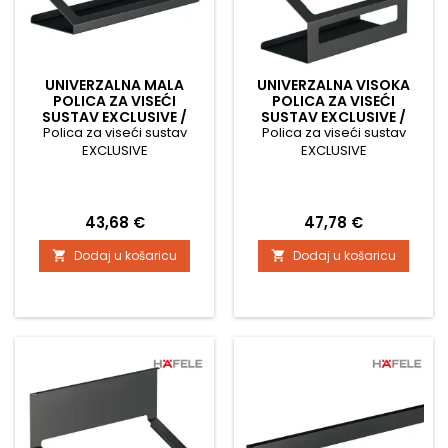
UNIVERZALNA MALA
UNIVERZALNA VISOKA
POLICA ZA VISEĆI
POLICA ZA VISEĆI
SUSTAV EXCLUSIVE /
SUSTAV EXCLUSIVE /
Polica za viseći sustav
CRNA MAT
Polica za viseći sustav
CRNA MAT
EXCLUSIVE
EXCLUSIVE
Cijena
Cijena
43,68 €
47,78 €
Dodaj u košaricu
Dodaj u košaricu

