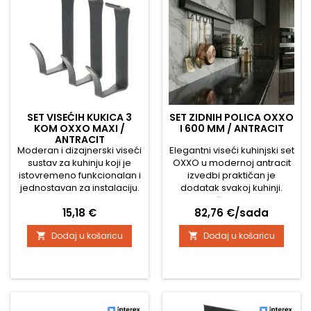
prostora za...
SET VISEĆIH KUKICA 3
SET ZIDNIH POLICA OXXO
KOM OXXO MAXI /
I 600 MM / ANTRACIT
ANTRACIT
Moderan i dizajnerski viseći
Elegantni viseći kuhinjski set
sustav za kuhinju koji je
OXXO u modernoj antracit
istovremeno funkcionalan i
izvedbi praktičan je
jednostavan za instalaciju.
dodatak svakoj kuhinji.
Cijeli sustav sastoji se od
Minimalistički dizajn idealno
Cijena
Cijena
15,18 €
82,76 €/sada
aluminijskog profila,
se uklapa u moderne i
nosača za zid i
industrijske interijere te
Dodaj u košaricu
Dodaj u košaricu


pojedinačne opreme. Set
pomaže učinkovito
sadrži 3 komada kukica za
organizirati kuhinjski
vješanje kuhinjskog pribora
prostor. Zahvaljujući visećoj
ili krpa, jedna kukica ima
šipki, polici i letvici s
visinu 70 mm i dubinu 35
kukicama, vaše kuhinjske
mm. Jednostavno se
potrepštine, začini ili pribor