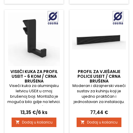
VISEĆI KUKA ZA PROFIL
PROFIL ZA VJEŠANJE
USEIT - 6 KOM / CRNA
POLICE USEIT / CRNA
BRUŠENA
BRUŠENA
Viseći kuka za aluminijsku
Moderan i dizajnerski viseći
letvicu USEit u crnoj
sustav za kuhinju koji je
brušenoj boji. Montaža je
ujedno praktičan i
moguća bilo gdje na letvici.
jednostavan za instalaciju.
Idealan pomoćnik za
Cijeli sustav sastoji se od
Cijena
Cijena
13,35 €/6 ks
77,44 €
vješanje kuhinjskih krpa i
aluminijskog profila, zidnih
kućanskih potrepština.
nosača i pojedinačne
Dodaj u košaricu
Dodaj u košaricu


Pakiranje sadrži, a cijena je
opreme. Moderna crna
za 6 komada.
brušena površinska