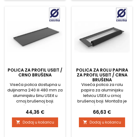
POLICA ZA PROFIL USEIT /
POLICA ZA ROLU PAPIRA
CRNO BRUŠENA
ZA PROFIL USEIT / CRNA
BRUŠENA
Viseća polica dostupna u
Viseća polica za rolu
duljinama 240 ili 480 mm za
papira za aluminijsku
aluminijsku šinu USEit u
letvicu USEit u crnoj
crnoj brušenoj boji.
brušenoj boji. Montaža je
Montaža je moguća bilo
moguća bilo gdje na
Cijena
Cijena
44,36 €
66,63 €
gdje na šini. Kompletne
letvicu. Duljina police je 340
dimenzije pronađite na
mm. Kompletne dimenzije
Dodaj u košaricu
Dodaj u košaricu


slikama.
možete pronaći na slikama.