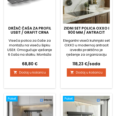
DRŽAČ ČAŠA ZA PROFIL
ZIDNI SET POLICA OXXO I
USEIT / GRAFIT CRNA
900 MM / ANTRACIT
Viseća polica za čaše za
Elegantni viseći kuhinjski set
montažu na viseću šipku
OXXO u modernoj antracit
USEit. Omogućuje vješanje
izvedbi praktično je
6 čaša na stalku. Montaža
rješenje za organizaciju
moguća bilo gdje na šipki.
vašeg kuhinjskog prostora.
Cijena
Cijena
68,80 €
118,23 €/sada
Duljina police je 600 mm.
Minimalistički dizajn
savršeno pristaje
Dodaj u košaricu
Dodaj u košaricu


modernim i industrijskim
kuhinjama te pruža
dovoljno prostora za
pohranu kuhinjskih
dodataka. Sustav
omogućuje pregledno
Paket
Paket
odlaganje kuhinjskog
pribora, začina ili manjih
pomagala...