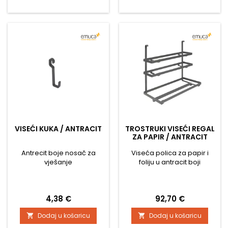
obrada s
nekonvencionalnim
dizajnom ostavlja dojam ne
samo u kuhinji. Paket
uključuje aluminijski profil,
montažni set i dva
završetka....
VISEĆI KUKA / ANTRACIT
TROSTRUKI VISEĆI REGAL
ZA PAPIR / ANTRACIT
Antrecit boje nosač za
Viseća polica za papir i
vješanje
foliju u antracit boji
Cijena
Cijena
4,38 €
92,70 €
Dodaj u košaricu
Dodaj u košaricu

