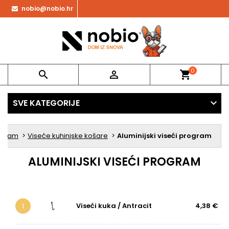
nobio@nobio.hr
0


shopping_cart
SVE KATEGORIJE
rogram
Viseće kuhinjske košare
Aluminijski viseći program
ALUMINIJSKI VISEĆI PROGRAM
Viseći kuka / Antracit
4,38 €
1