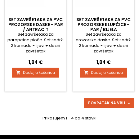
SET ZAVRŠETAKA ZA PVC
SET ZAVRŠETAKA ZA PVC
PROZORSKE DASKE - PAR
PROZORSKE KLUPČICE -
/ ANTRACIT
PAR / BIJELA
Set završetaka za
Set završetaka za
parapetne ploče. Set sadrži
prozorske daske. Set sadrži
2 komada - lijevi + desni
2 komada - lijevi + desni
završetak
završetak
Cijena
Cijena
1,84 €
1,84 €
Dodaj u košaricu
Dodaj u košaricu


POVRATAK NA VRH

Prikazujem 1 - 4 od 4 stavki