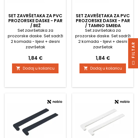
SET ZAVRŠETAKA ZA PVC
SET ZAVRŠETAKA ZA PVC
PROZORSKE DASKE - PAR
PROZORSKE DASKE - PAR
/ BEŽ
/ TAMNO SMEĐA
Set završetaka za
Set završetaka za
prozorske daske. Set sadrži
prozorske daske. Set sadrži
2 komada - lijevi + desni
2 komada - lijevi + desni
R
završetak
završetak
Cijena
Cijena
1,84 €
1,84 €
F
I
L
T
A
Dodaj u košaricu
Dodaj u košaricu

