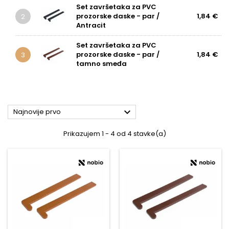
Set završetaka za PVC
prozorske daske - par /
1,84 €
2
Antracit
Set završetaka za PVC
prozorske daske - par /
1,84 €
3
tamno smeđa

Najnovije prvo
Prikazujem 1 - 4 od 4 stavke(a)