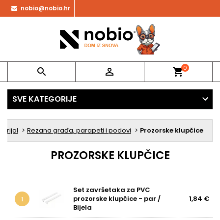
nobio@nobio.hr
0


shopping_cart
SVE KATEGORIJE
erijal
Rezana građa, parapeti i podovi
Prozorske klupčice
PROZORSKE KLUPČICE
Set završetaka za PVC
prozorske klupčice - par /
1,84 €
1
Bijela