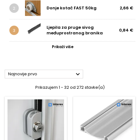
Donje kotač FAST 50kg
2,66 €
2
Ljepila za pruge sivog
0,84 €
3
međuprostranog branika
Prikaži više

Najnovije prvo
Prikazujem 1 - 32 od 272 stavke(a)