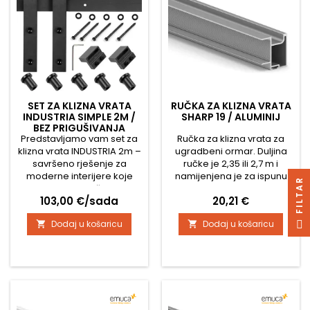
SET ZA KLIZNA VRATA
RUČKA ZA KLIZNA VRATA
INDUSTRIA SIMPLE 2M /
SHARP 19 / ALUMINIJ
BEZ PRIGUŠIVANJA
Predstavljamo vam set za
Ručka za klizna vrata za
klizna vrata INDUSTRIA 2m –
ugradbeni ormar. Duljina
savršeno rješenje za
ručke je 2,35 ili 2,7 m i
moderne interijere koje
namijenjena je za ispunu
R
spaja minimalistički dizajn,
materijala debljine 19 mm.
Cijena
Cijena
103,00 €/sada
20,21 €
vrhunsku kvalitetu izrade i
Četke za ovu vodilicu su
praktičnu upotrebu. Ovaj
navlake.
F
I
L
T
A
Dodaj u košaricu
Dodaj u košaricu


set je idealan izbor za
svakoga tko traži pouzdan
sustav za klizna vrata koji
ne samo što funkcionira
besprijekorno, već i
prostoru daje jedinstven
industrijski i loft...