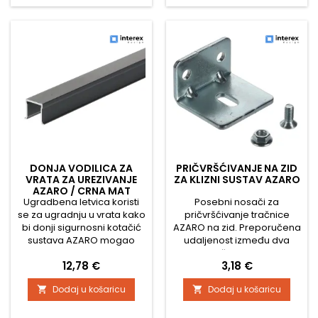
učvršćuje na pod, kao i sav
U paketu se nalazi i vodilica
potreban instalacijski
koja se pričvršćuje za pod,
materijal. Za sustav je
kao i kompletan montažni
potrebno dodatno...
materijal. Paket...
DONJA VODILICA ZA
PRIČVRŠĆIVANJE NA ZID
VRATA ZA UREZIVANJE
ZA KLIZNI SUSTAV AZARO
AZARO / CRNA MAT
Ugradbena letvica koristi
Posebni nosači za
se za ugradnju u vrata kako
pričvršćivanje tračnice
bi donji sigurnosni kotačić
AZARO na zid. Preporučena
sustava AZARO mogao
udaljenost između dva
kliziti unutar nje, a dostupna
nosača je 50 cm.
Cijena
Cijena
12,78 €
3,18 €
je u duljini od 2000 mm.
Dodaj u košaricu
Dodaj u košaricu

