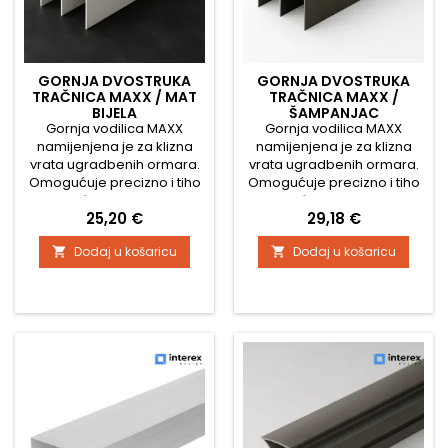
GORNJA DVOSTRUKA
GORNJA DVOSTRUKA
TRAČNICA MAXX / MAT
TRAČNICA MAXX /
BIJELA
ŠAMPANJAC
Gornja vodilica MAXX
Gornja vodilica MAXX
namijenjena je za klizna
namijenjena je za klizna
vrata ugradbenih ormara.
vrata ugradbenih ormara.
Omogućuje precizno i tiho
Omogućuje precizno i tiho
vođenje vrata, a
vođenje vrata, a
Cijena
Cijena
25,20 €
29,18 €
zahvaljujući robusnoj
zahvaljujući robusnoj
konstrukciji osigurava
konstrukciji osigurava
Dodaj u košaricu
Dodaj u košaricu


dugotrajnu stabilnost i
dugotrajnu stabilnost i
pouzdanost cijelog
pouzdanost cijelog
sustava. Tehničke
sustava. Tehničke
specifikacije: Dostupne
specifikacije: Dostupne
duljine: 1800 mm 2900 mm
duljine: 1800 mm 2900 mm
3800 mm Širina profila: 75
3800 mm Širina profila: 75
mm Visina profila: 40 mm
mm Visina profila: 40 mm
Materijal:...
Materijal:...