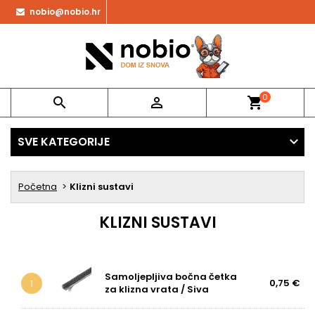
nobio@nobio.hr
0


shopping_cart
SVE KATEGORIJE
Početna
Klizni sustavi
KLIZNI SUSTAVI
Samoljepljiva bočna četka
0,75 €
1
za klizna vrata / Siva