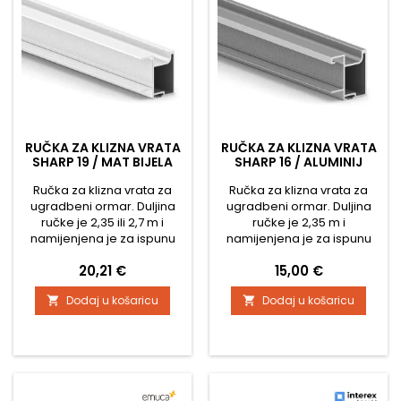
RUČKA ZA KLIZNA VRATA
RUČKA ZA KLIZNA VRATA
SHARP 19 / MAT BIJELA
SHARP 16 / ALUMINIJ
Ručka za klizna vrata za
Ručka za klizna vrata za
ugradbeni ormar. Duljina
ugradbeni ormar. Duljina
ručke je 2,35 ili 2,7 m i
ručke je 2,35 m i
namijenjena je za ispunu
namijenjena je za ispunu
materijala debljine 19 mm.
materijala debljine 16 mm.
Cijena
Cijena
20,21 €
15,00 €
Četkice za ovu vodilicu su
Četkice za ovu vodilicu su
navlake.
navlake.
Dodaj u košaricu
Dodaj u košaricu

