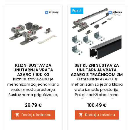
zatvaranju ne udaraju o
graničnik za vodilicu 1x
ormar.
vodilica 2000 mm 4x zidni
Paket
nosač za vodilicu Po...
KLIZNI SUSTAV ZA
SET KLIZNI SUSTAV ZA
UNUTARNJA VRATA
UNUTARNJA VRATA
AZARO / 100 KG
AZARO S TRAČNICOM 2M
Klizni sustav AZARO je
I S PRIGUŠIVAČEM / 80KG
Klizni sustav AZARO je
mehanizam za jedna klizna
mehanizam za jedna klizna
vrata između prostorija.
vrata između prostorija.
Sustav nema prigušivanje,
Paket sadrži obostrano
a na krajevima tračnice
ublažavanje, što znači da
Cijena
Cijena
29,79 €
100,49 €
postavljaju se zaustavljači
će se vrata zatvarati i
koji su uključeni u pakiranje.
otvarati s usporenim, tihim
Dodaj u košaricu
Dodaj u košaricu


Maksimalna nosivost vrata
kretanjem te se na kraju
je 100 kg. Uz pakiranje
neće zalupiti. Maksimalno
dolazi i vodilica koja se
opterećenje vrata je 80 kg.