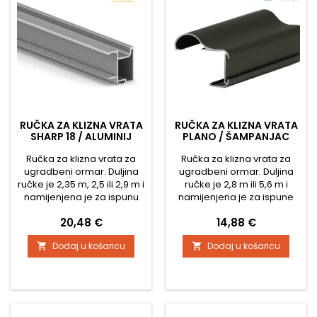
RUČKA ZA KLIZNA VRATA
RUČKA ZA KLIZNA VRATA
SHARP 18 / ALUMINIJ
PLANO / ŠAMPANJAC
Ručka za klizna vrata za
Ručka za klizna vrata za
ugradbeni ormar. Duljina
ugradbeni ormar. Duljina
ručke je 2,35 m, 2,5 ili 2,9 m i
ručke je 2,8 m ili 5,6 m i
namijenjena je za ispunu
namijenjena je za ispune
materijalom debljine 18
materijala debljine 18 mm.
Cijena
Cijena
20,48 €
14,88 €
mm.Četkice za ovu vodilicu
Četkice za ovu vodilicu su
su navlake.
navlake, a četkica je široka,
Dodaj u košaricu
Dodaj u košaricu


što sprječava lupanje vrata
o ormar pri zatvaranju.