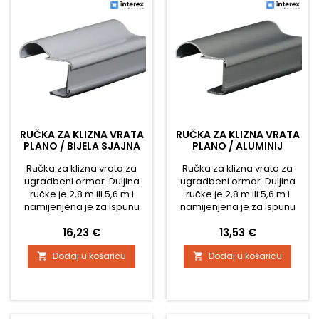
RUČKA ZA KLIZNA VRATA
RUČKA ZA KLIZNA VRATA
PLANO / BIJELA SJAJNA
PLANO / ALUMINIJ
Ručka za klizna vrata za
Ručka za klizna vrata za
ugradbeni ormar. Duljina
ugradbeni ormar. Duljina
ručke je 2,8 m ili 5,6 m i
ručke je 2,8 m ili 5,6 m i
namijenjena je za ispunu
namijenjena je za ispunu
materijalom debljine 18
materijala debljine 18 mm.
Cijena
Cijena
16,23 €
13,53 €
mm. Četkice za ovu vodilicu
Četkice za ovu vodilicu su
su na klizanje, a zahvaljujući
navlake i zahvaljujući
Dodaj u košaricu
Dodaj u košaricu


svojoj širini sprječavaju
širokoj četkici vrata prilikom
lupanje vrata o ormar
zatvaranja ne udaraju o
prilikom zatvaranja.
ormar.