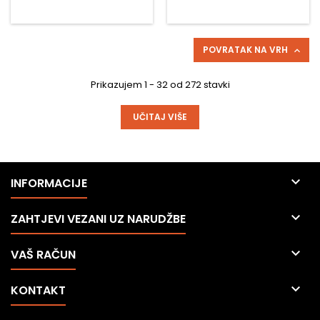
pokrovni profil.
POVRATAK NA VRH

Prikazujem 1 - 32 od 272 stavki
UČITAJ VIŠE

INFORMACIJE

ZAHTJEVI VEZANI UZ NARUDŽBE

VAŠ RAČUN

KONTAKT