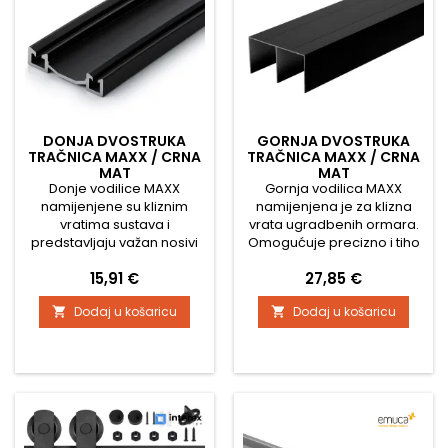
DONJA DVOSTRUKA
GORNJA DVOSTRUKA
TRAČNICA MAXX / CRNA
TRAČNICA MAXX / CRNA
MAT
MAT
Donje vodilice MAXX
Gornja vodilica MAXX
namijenjene su kliznim
namijenjena je za klizna
vratima sustava i
vrata ugradbenih ormara.
predstavljaju važan nosivi
Omogućuje precizno i tiho
element cijelog kliznog
pomicanje vrata, a
Cijena
Cijena
15,91 €
27,85 €
mehanizma. Omogućuju
zahvaljujući čvrstoj
precizno vođenje vrata i
konstrukciji osigurava
Dodaj u košaricu
Dodaj u košaricu


istovremeno nose njihovu
dugotrajnu stabilnost i
težinu – zato je nužno da se
pouzdanost cijelog
ugrađuju na ravnu, čvrstu i
sustava. Tehničke
stabilnu podlogu kako bi se
karakteristike: Dostupne
spriječilo savijanje ili
duljine: 1800 mm 2900 mm
deformacija. Vodilica ima
3800 mm Širina profila: 75
dvostruko vođenje, što ju
mm Visina profila: 40 mm
čini...
Materijal:...