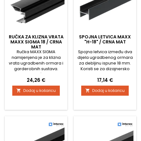
RUČKA ZA KLIZNA VRATA
SPOJNA LETVICA MAXX
MAXX SIGMA 18 / CRNA
"H-18" / CRNA MAT
MAT
Ručka MAXX SIGMA
Spojna letvica između dva
namijenjena je za klizna
dijela ugradbenog ormara
vrata ugradbenih ormara i
za debljinu ispune 18 mm.
garderobnih sustava.
Koristi se za dizajnersko
Odlikuje se čvrstom
razdvajanje vrata
Cijena
Cijena
24,26 €
17,14 €
konstrukcijom, modernim
ugradbenog ormara u
dizajnom i jednostavnom
kombinaciji s drvenim
Dodaj u košaricu
Dodaj u košaricu


montažom na rub vrata.
dijelovima. Profil dostupan
Idealna je za vrata s
u dužini od 2,9 metara
drvenom ispunom ili
ivericom debljine 18 mm. ✅
Tehničke specifikacije: Tip
ručke: MAXX SIGMA
Namjena: klizna vrata za
ugradbene ormare
Duljina...