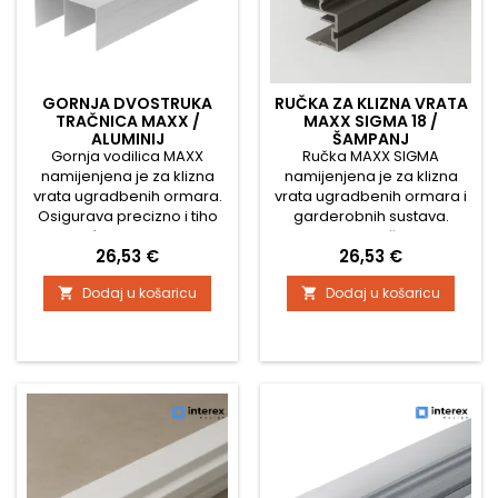
GORNJA DVOSTRUKA
RUČKA ZA KLIZNA VRATA
TRAČNICA MAXX /
MAXX SIGMA 18 /
ALUMINIJ
ŠAMPANJ
Gornja vodilica MAXX
Ručka MAXX SIGMA
namijenjena je za klizna
namijenjena je za klizna
vrata ugradbenih ormara.
vrata ugradbenih ormara i
Osigurava precizno i tiho
garderobnih sustava.
vođenje vrata, a
Odlikuje je čvrsta
Cijena
Cijena
26,53 €
26,53 €
zahvaljujući robusnoj
konstrukcija, moderan
konstrukciji jamči
dizajn i jednostavna
Dodaj u košaricu
Dodaj u košaricu


dugotrajnu stabilnost i
montaža na rub vrata.
pouzdanost cijelog
Idealan je izbor za vrata s
sustava. Tehnički podaci:
drvenom ispunom ili
Dostupne duljine: 1800 mm
ivericom debljine 18 mm. ✅
2900 mm 3800 mm Širina
Tehničke specifikacije: Tip
profila: 75 mm Visina
ručke: MAXX SIGMA
profila: 40 mm Materijal:
Namjena: klizna vrata za
aluminij...
ugradbene ormare
Duljina...