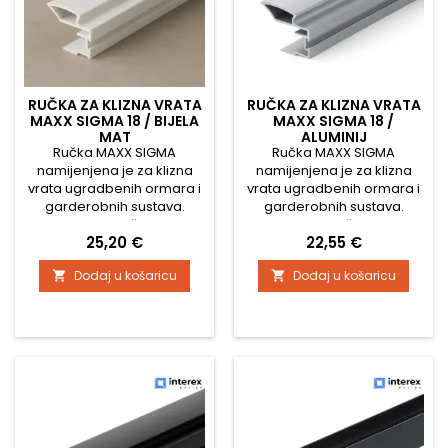
RUČKA ZA KLIZNA VRATA
RUČKA ZA KLIZNA VRATA
MAXX SIGMA 18 / BIJELA
MAXX SIGMA 18 /
MAT
ALUMINIJ
Ručka MAXX SIGMA
Ručka MAXX SIGMA
namijenjena je za klizna
namijenjena je za klizna
vrata ugradbenih ormara i
vrata ugradbenih ormara i
garderobnih sustava.
garderobnih sustava.
Odlikuje je čvrsta
Odlikuje se čvrstom
Cijena
Cijena
25,20 €
22,55 €
konstrukcija, moderan
konstrukcijom, modernim
dizajn i jednostavna
dizajnom i jednostavnom
Dodaj u košaricu
Dodaj u košaricu


montaža na rub vrata.
montažom na rub vrata.
Idealna je opcija za vrata s
Idealan je izbor za vrata s
drvenom ispunom ili
drvenom ispunom ili
iveralom debljine 18 mm. ✅
ivericom debljine 18 mm. ✅
Tehničke karakteristike: Tip
Tehničke karakteristike: Tip
ručke: MAXX SIGMA
ručke: MAXX SIGMA
Primjena: klizna vrata za
Namjena: klizna vrata za
ugradbene ormare
ugradbene ormare...
Duljina...