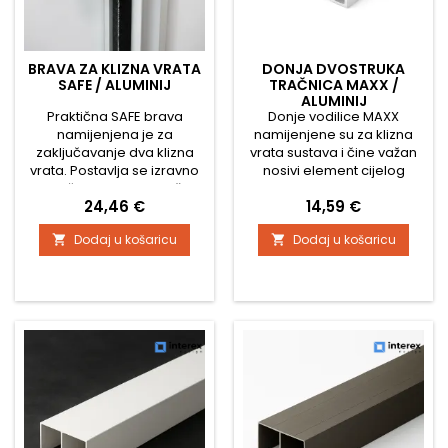
BRAVA ZA KLIZNA VRATA
DONJA DVOSTRUKA
SAFE / ALUMINIJ
TRAČNICA MAXX /
ALUMINIJ
Praktična SAFE brava
Donje vodilice MAXX
namijenjena je za
namijenjene su za klizna
zaključavanje dva klizna
vrata sustava i čine važan
vrata. Postavlja se izravno
nosivi element cijelog
na ručku kliznih vrata, što
kliznog mehanizma.
Cijena
Cijena
24,46 €
14,59 €
omogućuje jednostavnu i
Osiguravaju precizno
brzu montažu bez potrebe
vođenje vrata i
Dodaj u košaricu
Dodaj u košaricu


za intervencijom u
istovremeno nose njihovu
konstrukciju ormara ili
težinu – zato je bitno
vrata. Pogodna za ormare,
montirati ih na ravnu, čvrstu
vitrine, uredski namještaj ili
i stabilnu podlogu koja
prostore za pohranu gdje
sprječava savijanje ili
je potrebno zaštititi sadržaj
deformacije. Vodilica ima
od nepoželjnog otvaranja....
dvostruko vođenje, što ju
čini prikladnom za ormare
s...