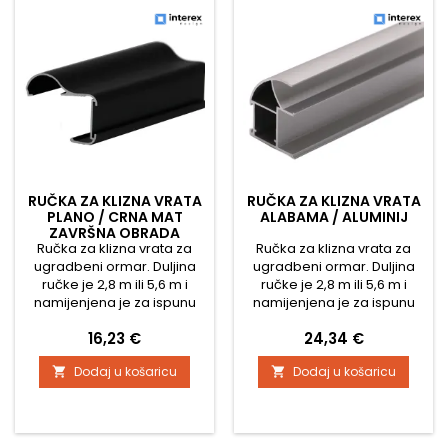
RUČKA ZA KLIZNA VRATA
RUČKA ZA KLIZNA VRATA
PLANO / CRNA MAT
ALABAMA / ALUMINIJ
ZAVRŠNA OBRADA
Ručka za klizna vrata za
Ručka za klizna vrata za
ugradbeni ormar. Duljina
ugradbeni ormar. Duljina
ručke je 2,8 m ili 5,6 m i
ručke je 2,8 m ili 5,6 m i
namijenjena je za ispunu
namijenjena je za ispunu
materijala debljine 18 mm.
materijalom debljine 18 mm
Cijena
Cijena
16,23 €
24,34 €
Četkice za ovu vodilicu su
ili staklom. U slučaju
navlake i zahvaljujući
korištenja stakla
Dodaj u košaricu
Dodaj u košaricu


širokoj četkici vrata pri
preporučuje se upotreba
zatvaranju ne udaraju o
brtve za staklo. Četkice za
ormar.
ovu tračnicu su navlake i
četkica je široka, pa vrata
ne lupaju o ormar prilikom