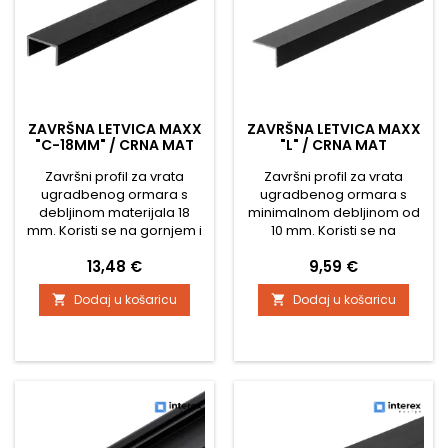
ZAVRŠNA LETVICA MAXX
ZAVRŠNA LETVICA MAXX
"C-18MM" / CRNA MAT
"L" / CRNA MAT
Završni profil za vrata
Završni profil za vrata
ugradbenog ormara s
ugradbenog ormara s
debljinom materijala 18
minimalnom debljinom od
mm. Koristi se na gornjem i
10 mm. Koristi se na
donjem dijelu vrata kako bi
gornjem i donjem dijelu
Cijena
Cijena
13,48 €
9,59 €
vrata dizajnerski
vrata kako bi dizajn vrata
odgovarala profilima i kako
odgovarao profilima i kako
Dodaj u košaricu
Dodaj u košaricu


bi se sakrili rubovi iverice, a
ne bi bio vidljiv rub iverice,
ujedno nije potrebno
te nije potrebno kantiranje
kantiranje gornje i donje
gornje i donje strane vrata.
strane vrata.