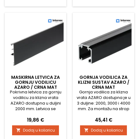
MASKIRNA LETVICA ZA
GORNJA VODILICA ZA
GORNJU VODILICU
KLIZNI SUSTAV AZARO /
AZARO / CRNA MAT
CRNA MAT
Pokrivna letvica za gornju
Gornja vodilica za klizna
vodilicu za klizna vrata
vrata AZARO dostupna je u
AZARO dostupna u duljini
3 duljine: 2000, 3000 i 4000
2000 mm. Letvica se
mm. Za montažu na strop
postavlja klikom na gornju
postavlja se izravno, a za
Cijena
Cijena
19,86 €
45,41 €
vodilicu i zahvaljujući njenoj
pričvršćivanje na zid
upotrebi kotačići na
potrebno je dodatno kupiti
Dodaj u košaricu
Dodaj u košaricu


vratima ostaju nevidljivi.
nosače. Uz vodilicu je
moguće dodatno kupiti i