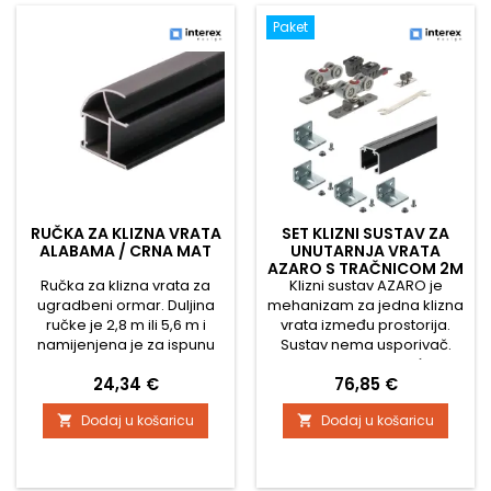
zatvaranja.
Paket
RUČKA ZA KLIZNA VRATA
SET KLIZNI SUSTAV ZA
ALABAMA / CRNA MAT
UNUTARNJA VRATA
AZARO S TRAČNICOM 2M
Ručka za klizna vrata za
Klizni sustav AZARO je
/ 100KG
ugradbeni ormar. Duljina
mehanizam za jedna klizna
ručke je 2,8 m ili 5,6 m i
vrata između prostorija.
namijenjena je za ispunu
Sustav nema usporivač.
materijala debljine 18 mm ili
Maksimalno opterećenje
Cijena
Cijena
24,34 €
76,85 €
stakla. U slučaju korištenja
vrata 100 kg. U paketu se
stakla preporučuje se
nalazi i vodilica koja se
Dodaj u košaricu
Dodaj u košaricu


upotreba brtve za staklo.
pričvršćuje na pod te sav
Četkice za ovu vodilicu su
potreban instalacijski
navlake i zahvaljujući
materijal. Paket sadrži: 1x
širokoj četkici, vrata pri
set kliznog okova 2x završni