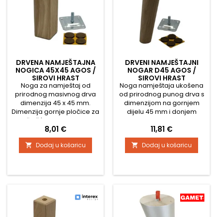
DRVENA NAMJEŠTAJNA
DRVENI NAMJEŠTAJNI
NOGICA 45X45 AGOS /
NOGAR D45 AGOS /
SIROVI HRAST
SIROVI HRAST
Noga za namještaj od
Noga namještaja ukošena
prirodnog masivnog drva
od prirodnog punog drva s
dimenzija 45 x 45 mm.
dimenzijom na gornjem
Dimenzija gornje pločice za
dijelu 45 mm i donjem
pričvršćivanje je 45 x 45
dijelu 25 mm Dimenzija
Cijena
Cijena
8,01 €
11,81 €
mm Noga je bez
gornje pločice za
površinske obrade - sirovo
pričvršćivanje je 45 x 45
Dodaj u košaricu
Dodaj u košaricu


drvo, boja se može
mm Noga je sirova, bez
razlikovati Podešavanje
površinske obrade
visine neravnina je + 10 mm
Podešavanje visine za
Sadrži i protuklizne zaštitne
nejednakosti je + 10 mm
filceve za pod.
Sadrži i protuklizne zaštitne
filce za pod.