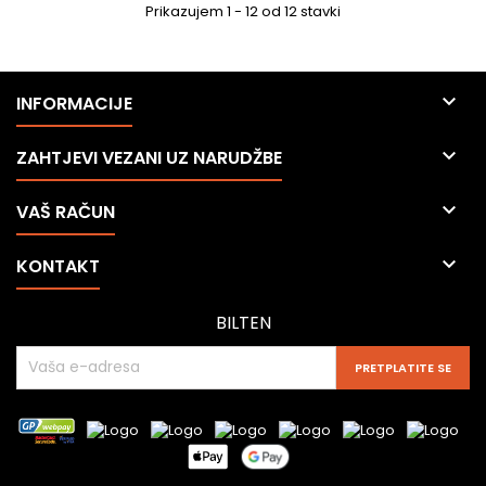
Prikazujem 1 - 12 od 12 stavki

INFORMACIJE

ZAHTJEVI VEZANI UZ NARUDŽBE

VAŠ RAČUN

KONTAKT
BILTEN