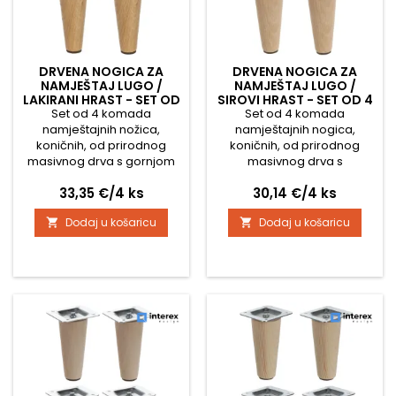
DRVENA NOGICA ZA
DRVENA NOGICA ZA
NAMJEŠTAJ LUGO /
NAMJEŠTAJ LUGO /
LAKIRANI HRAST - SET OD
SIROVI HRAST - SET OD 4
Set od 4 komada
4 KOMADA
Set od 4 komada
KOMADA
namještajnih nožica,
namještajnih nogica,
koničnih, od prirodnog
koničnih, od prirodnog
masivnog drva s gornjom
masivnog drva s
dimenzijom od 45 mm i
dimenzijom na gornjem
Cijena
Cijena
33,35 €/4 ks
30,14 €/4 ks
donjom dimenzijom od 25
dijelu 45 mm i donjem
mm Dimenzija gornje
dijelu 25 mm Dimenzija
Dodaj u košaricu
Dodaj u košaricu


pločice za pričvršćivanje je
gornje pločice za
45 x 45 mm Nožica je
pričvršćivanje je 45 x 45
lakirana prozirnim lakom i
mm Nogica je sirova, bez
nije ju potrebno dodatno
površinske obrade, stoga
obrađivati. U kompletu su i
ju je potrebno lakirati ili
protuklizne zaštitne filce za
bajcati u željenu boju U
pod.
paketu se nalaze i
protuklizne zaštitne filc
podloške za pod.