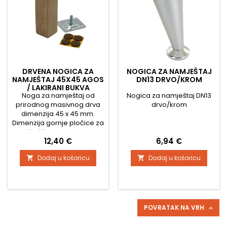
DRVENA NOGICA ZA
NOGICA ZA NAMJEŠTAJ
NAMJEŠTAJ 45X45 AGOS
DN13 DRVO/KROM
/ LAKIRANI BUKVA
Noga za namještaj od
Nogica za namještaj DN13
prirodnog masivnog drva
drvo/krom
dimenzija 45 x 45 mm.
Dimenzija gornje pločice za
pričvršćivanje je 45 x 45
Cijena
Cijena
12,40 €
6,94 €
mm Noga ima površinsku
obradu - transparentni lak
Dodaj u košaricu
Dodaj u košaricu


Podešavanje visine za
neravnine je + 10 mm Sadrži
i protuklizne zaštitne filce za
pod.
POVRATAK NA VRH
