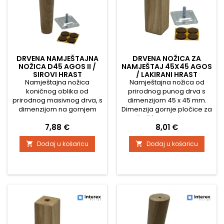
DRVENA NAMJEŠTAJNA
DRVENA NOŽICA ZA
NOŽICA D45 AGOS II /
NAMJEŠTAJ 45X45 AGOS
SIROVI HRAST
/ LAKIRANI HRAST
Namještajna nožica
Namještajna nožica od
koničnog oblika od
prirodnog punog drva s
prirodnog masivnog drva, s
dimenzijom 45 x 45 mm.
dimenzijom na gornjem
Dimenzija gornje pločice za
dijelu 45 mm i na donjem
pričvršćivanje je 45 x 45
Cijena
Cijena
7,88 €
8,01 €
dijelu 25 mm Dimenzija
mm Nožica ima površinsku
gornje pločice za
obradu - transparentni lak
Dodaj u košaricu
Dodaj u košaricu


pričvršćivanje vijcima je 45
Podešavanje visine za
x 45 mm Nožica je sirova,
neravnine je + 10 mm Sadrži
bez površinske obrade
i protuklizne zaštitne filce za
Podešavanje visine za
pod.
neravnine je +10 mm Sadrži
i protuklizne zaštitne filceve
za pod. Rok isporuke 4
tjedna