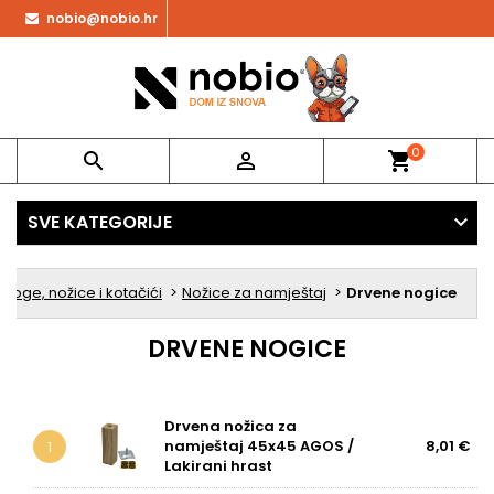
nobio@nobio.hr
0


shopping_cart
SVE KATEGORIJE
Noge, nožice i kotačići
Nožice za namještaj
Drvene nogice
DRVENE NOGICE
Drvena nožica za
namještaj 45x45 AGOS /
8,01 €
1
Lakirani hrast