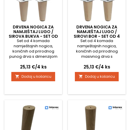
DRVENA NOGICA ZA
DRVENA NOGICA ZA
NAMJEŠTAJ LUGO /
NAMJEŠTAJ LUGO /
SIROVA BUKVA - SET OD
SIROVI BOR - SET OD 4
Set od 4 komada
4 KOMADA
Set od 4 komada
KOMADA
namještajnih nogica,
namještajnih nogica,
koničnih od prirodnog
koničnih od prirodnog
punog drva s dimenzijom
masivnog drva s
na gornjem dijelu 45 mm i
dimenzijom na gornjem
Cijena
Cijena
25,13 €/4 ks
25,13 €/4 ks
donjem dijelu 25 mm
dijelu 45 mm i na donjem
Dimenzija gornje pločice za
dijelu 25 mm Dimenzija
Dodaj u košaricu
Dodaj u košaricu


pričvršćivanje je 45 x 45
gornje pločice za
mm Nogica je sirova, bez
pričvršćivanje je 45 x 45
površinske obrade, stoga
mm Nogica je sirova, bez
ju je potrebno lakirati ili
površinske obrade, stoga
bajcati u željenu boju U
ju je potrebno lakirati ili
kompletu dolaze i
bajcati u željenu boju
protuklizni zaštitni filci za
Uključuje i protuklizne
pod.
zaštitne filce za pod.