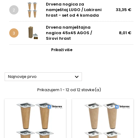
Drvena nogica za
namještaj LUGO / Lakirani
33,35 €
2
hrast - set od 4 komada
Drvena namještajna
nogica 45x45 AGOS /
8,01 €
3
Sirovi hrast
Prikaži više

Najnovije prvo
Prikazujem 1 - 12 od 12 stavke(a)