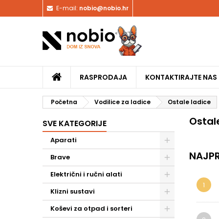
E-mail:
nobio@nobio.hr
RASPRODAJA
KONTAKTIRAJTE NAS
Početna
Vodilice za ladice
Ostale ladice
Ostal
SVE KATEGORIJE
Aparati
NAJPR
Brave
Električni i ručni alati
1
Klizni sustavi
Koševi za otpad i sorteri