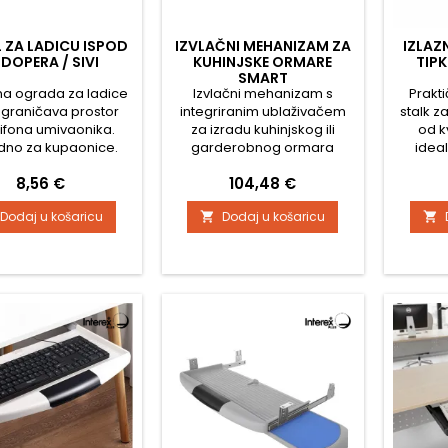
L ZA LADICU ISPOD
IZVLAČNI MEHANIZAM ZA
IZLAZ
DOPERA / SIVI
KUHINJSKE ORMARE
TIPK
SMART
na ograda za ladice
Izvlačni mehanizam s
Prakti
ograničava prostor
integriranim ublaživačem
stalk z
ifona umivaonika.
za izradu kuhinjskog ili
od k
adno za kupaonice.
garderobnog ormara
ideal
a debljinu iverice 16
dubine 450 mm. Nosivost 60
ergo
Cijena
Cijena
8,56 €
104,48 €
li 18 mm Profil se
kg
ra
ostavno skraćuje
Omogu
Dodaj u košaricu
Dodaj u košaricu


a potrebi, dubini
tipko
i obliku luka za sifon
ploče 
povrat
na st
dizajni
glatko 
za ure
sto