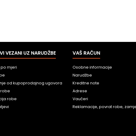
VI VEZANI UZ NARUDŽBE
VAŠ RAČUN
 po mjeri
Osobne informacije
obe
Narudžbe
nje od kupoprodajnog ugovora
Kreditne note
 robe
Adrese
ija robe
Vaučeri
tjevi
Reklamacije, povrat robe, zamjen