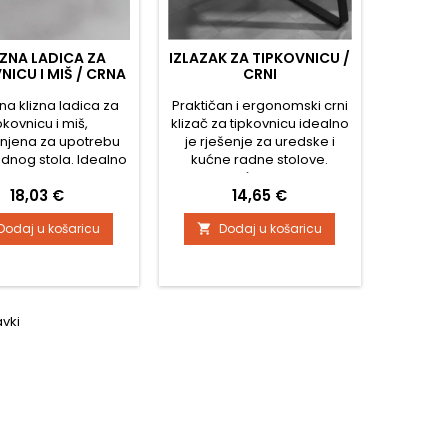
AZNA LADICA ZA
IZLAZAK ZA TIPKOVNICU /
NICU I MIŠ / CRNA
CRNI
na klizna ladica za
Praktičan i ergonomski crni
pkovnicu i miš,
klizač za tipkovnicu idealno
njena za upotrebu
je rješenje za uredske i
adnog stola. Idealno
kućne radne stolove.
enje za efikasno
Omogućuje udobno
Cijena
Cijena
18,03 €
14,65 €
štavanje prostora i
izvlačenje tipkovnice ispod
omičniji raspored
radne površine, čime štedi
Dodaj u košaricu
Dodaj u košaricu

mjesta kod kuće i u
prostor na stolu i
adica je opremljena
poboljšava ergonomiju pri
ustnim metalnim
radu. Klizač je opremljen
ima koji omogućuju
metalnim tračnicama koje
klizanje i stabilnost
glatko klize, osiguravajući
avki
 uporabe. Uključuje
stabilnost i pouzdanu
 kliznu podlošku za
svakodnevnu upotrebu.
miša....
Konstrukcija...