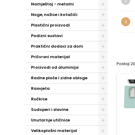
2
Namještaj - metalni
Noge, nožice i kotačići
3
Plastični proizvodi
Podizni sustavi
Praktični dodaci za dom
Pričvrsni materijal
Postoji 2
Proizvodi od aluminija
Radne ploče i zidne obloge
Rasvjeta
Ručkice
Sudoperi i slavine
Unutarnje utičnice
Velikoplošni materijal