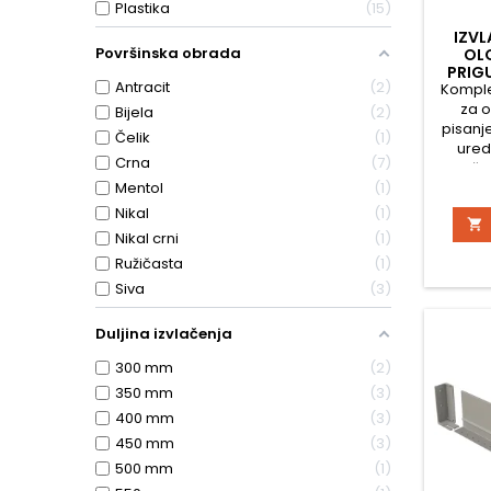
Plastika
15
IZVL
Površinska obrada
OL
PRIG
Antracit
2
Komple
za o
Bijela
2
pisanje
Čelik
1
ured
Crna
7
uključu
mm 1
Mentol
1
podl
Nikal
1

pisanje
Nikal crni
1
nosača
Ružičasta
1
Siva
3
Duljina izvlačenja
300 mm
2
350 mm
3
400 mm
3
450 mm
3
500 mm
1