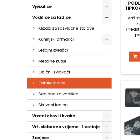
PODL
Vješalice
TIPKOV
Vodilice za ladice
Vaš st
z
Klizači za razvlačne stolove
Predst
po
Kuhinjski ormarići
elegant
nije s
Ležajni izvlačci
na vaš

je a
Metalne kutije
udobn
unos
Obični izvlakači
orga
pros
Ostale ladice
objedin
diz
Šablone za vodilice
omog
Skriveni ladice
Vratni okovi i kvake
Vrt, slobodno vrijeme i životinje
Zavjese