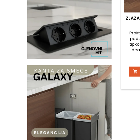
IZLAZA
Prakt
pode
tipko
idea
modern
i doma
Omo

izmjen
radn
pr
dopr
erg
Podme
čv
slaj
pomican