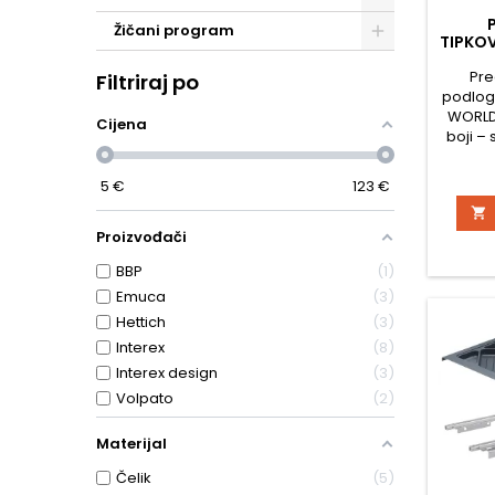
Žičani program
TIPKOV
Pre
Filtriraj po
podlogu
WORLD 
Cijena
boji –
svakog
profes
5
€
123
€
s

funkcion
proizvo
Proizvođači
vas. E
BBP
1
treb
velič
Emuca
3
udobn
Hettich
3
otprili
Interex
8
Interex design
3
Volpato
2
Materijal
Čelik
5