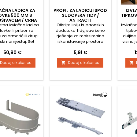
AČNA LADICA ZA
PROFIL ZA LADICU ISPOD
IZVL
OVKE 500 MM S
SUDOPERA TIDY /
TIPKOV
UŠIVAČEM / CRNA
ANTRACIT
tna izvlačna ladica
Otkrijte liniju kupaonskih
Izvlačn
lovke ili pribor za
dodataka Tidy, savršeno
tipko
 za ormarić ili drugi
rješenje za maksimalno
duljin
ski namještaj. Set
iskorištavanje prostora
visina 
je: 1 par vodilica 500
unutar kupaonskog
upu
Cijena
Cijena
C
50,80 €
5,91 €
 komad plastične
namještaja i organizaciju
oge za pribor za
vaše kozmetike. Mogu se
Dodaj u košaricu
Dodaj u košaricu


 širine 375 mm 1 par
slobodno kombinirati
 za prednju stranu
prema veličini ladice koju
vrata
imate, štedičem sifona
zajedno s organizatorima
ladica i posudama Tidy.
Pravokutni štedič sifona
namijenjen je za ugradnju u
kupaonsku ladicu...