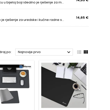
14,65 €
Praktičan i ergonomski podesiv podmetač za tipkovnicu u bijeloj boji idealno je rješenje za moderne uredske prostore i domaće radne prostore. Omogućava ugodnu izmjenu tipkovnice ispod radne ploče, štedeći prostor na stolu i doprinoseći pravilnoj...
14,65 €
Praktičan i ergonomski crni klizač za tipkovnicu idealno je rješenje za uredske i kućne radne stolove. Omogućuje udobno izvlačenje tipkovnice ispod radne površine, čime štedi prostor na stolu i poboljšava ergonomiju pri radu. Klizač je opremljen...



tiraj po:
Najnovije prvo