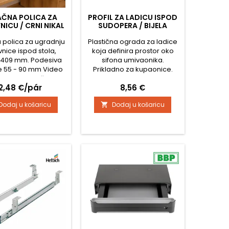
AČNA POLICA ZA
PROFIL ZA LADICU ISPOD
NICU / CRNI NIKAL
SUDOPERA / BIJELA
a polica za ugradnju
Plastična ograda za ladice
vnice ispod stola,
koja definira prostor oko
e 409 mm. Podesiva
sifona umivaonika.
je 55 - 90 mm Video
Prikladno za kupaonice.
ta za montažu:
Dostupno za debljinu iverice
ijena
Cijena
12,48 €/pár
8,56 €
16 mm ili 18 mm Profil se lako
skraćuje prema potrebi,
Dodaj u košaricu
Dodaj u košaricu

dubini ladice i obliku luka za
sifon