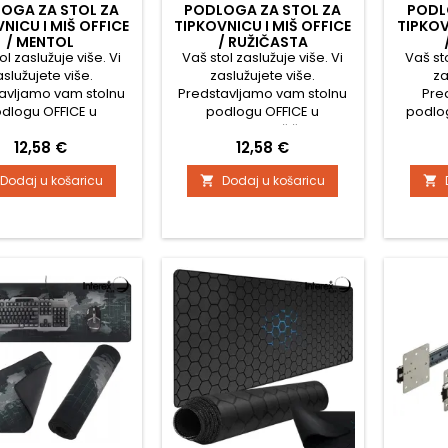
OGA ZA STOL ZA
PODLOGA ZA STOL ZA
PODL
NICU I MIŠ OFFICE
TIPKOVNICU I MIŠ OFFICE
TIPKOV
/ MENTOL
/ RUŽIČASTA
ol zaslužuje više. Vi
Vaš stol zaslužuje više. Vi
Vaš sto
aslužujete više.
zaslužujete više.
za
avljamo vam stolnu
Predstavljamo vam stolnu
Pre
dlogu OFFICE u
podlogu OFFICE u
podlog
noj mentol boji, koja
elegantnoj ružičastoj
elegan
Cijena
Cijena
12,58 €
12,58 €
amo običan dodatak
izvedbi, koja nije samo
koja 
em radnom stolu. To
običan dodatak vašem
dodat
Dodaj u košaricu
Dodaj u košaricu


lat koji povećava
radnom stolu. Ovo je alat
prosto
ost, štiti vaš stol i
koji povećava udobnost,
podiže 
i dašak luksuza i
štiti vaš stol i dodaje dašak
vaš s
niziranosti u vaš
luksuza i organizacije
d
tor. Ova podloga
vašem prostoru. Ova
orga
juje funkcionalnost,
podloga spaja
p
ajn i izdržljivost,
funkcionalnost, dizajn i
funkc
ućujući vam da...
izdržljivost, omogućujući
izdržlji
vam da radite...