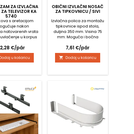
ZAM ZA IZVLAČNA
OBIČNI IZVLAČNI NOSAČ
 ZA TELEVIZOR KA
ZA TIPKOVNICU / SIVI
5740
kova s aretacijom
Izvlačna polica za montažu
ogućuje nakon
tipkovnice ispod stola,
ja natovarenih vrata
duljina 350 mm. Visina 75
 uvlačenje u korpus
mm. Moguća i bočna
 bočne stranice.
montaža.
ijena
Cijena
2,28 €/pár
7,61 €/pár
pan u 9 dimenzija.
malna težina krila
Dodaj u košaricu
Dodaj u košaricu

e 14kg, debljina 16-
visina 600-1800mm,
300-700mm ovisno o
zvlačenja. Ovo je set
no krilo vrata, koji
2 kuglične vodilice.
e za vrata veće
debljine i...