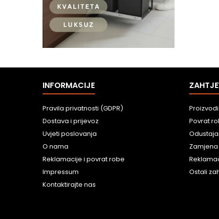
INFORMACIJE
ZAHTJE
Pravila privatnosti (GDPR)
Proizvodi
Dostava i prijevoz
Povrat r
Uvjeti poslovanja
Odustaja
O nama
Zamjena
Reklamacije i povrat robe
Reklamac
Impressum
Ostali zah
Kontaktirajte nas