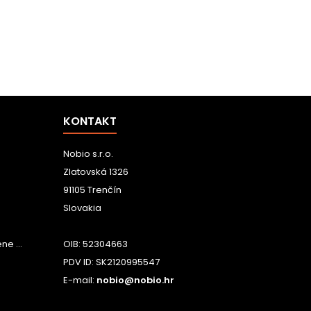
KONTAKT
Nobio s.r.o.
Zlatovská 1326
91105 Trenčín
Slovakia
e ...
OIB: 52304663
PDV ID: SK2120995547
E-mail:
nobio@nobio.hr