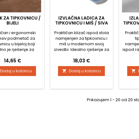
K ZA TIPKOVNICU /
IZVLAČNA LADICA ZA
IZL
BIJELI
TIPKOVNICU I MIŠ / SIVA
TIPKOV
ičan i ergonomski
Praktičan klizač ispod stola
Praktič
siv podmetač za
namijenjen za tipkovnicu i
ti
vnicu u bijeloj boji
miš u modernom sivoj
namije
lno je rješenje za
izvedbi. Idealno rješenje za
ispod r
e uredske prostore
efikasno iskorištavanje
rješ
Cijena
Cijena
14,65 €
18,03 €
će radne prostore.
prostora i ergonomičniji
iskori
gućava ugodnu
raspored radnog mjesta,
ergon
Dodaj u košaricu
Dodaj u košaricu


u tipkovnice ispod
kod kuće ili u uredu. Klizač je
radnog 
e ploče, štedeći
opremljen sa čvrstim
uredu. L
ostor na stolu i
metalnim kliznim
rob
inoseći pravilnoj
mehanizmom koji
klizač
onomiji pri radu.
omogućuje glatko i stabilno
glatko 
tač je opremljen
klizanje. Uključuje i zasebnu
Prikazujem 1 - 20 od 20 st
tijekom
rstim metalnim
izvlačivu podlogu za miša....
posebnu
dovima za glatko
je, što osigurava...