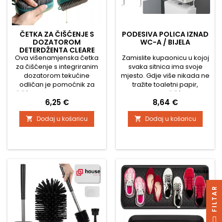
ČETKA ZA ČIŠĆENJE S
PODESIVA POLICA IZNAD
DOZATOROM
WC-A / BIJELA
DETERDŽENTA CLEARE
Ova višenamjenska četka
Zamislite kupaonicu u kojoj
za čišćenje s integriranim
svaka sitnica ima svoje
dozatorom tekućine
mjesto. Gdje više nikada ne
odličan je pomoćnik za
tražite toaletni papir,
čišćenje u svakom domu.
sredstva za čišćenje ili
Cijena
Cijena
6,25 €
8,64 €
Idealna je za pranje
omiljeni parfem. S našom
posuđa, čišćenje obuće,
podesivom policom iznad
Dodaj u košaricu
Dodaj u košaricu


tkanina, tapeciranog
WC-a u elegantnoj bijeloj
namještaja ili tvrdokornih
boji, ovaj san postaje
nečistoća na raznim
stvarnost! 1. Maksimalno
površinama. Zahvaljujući
iskoristite neiskorišteni
ugrađenom spremniku za
prostor Većina kupaonica
sredstvo za čišćenje ne
iznad WC-a ima prazan
morate dolaziti u izravan
prostor koji često ostaje...
kontakt s kemikalijama,
R
što...
F
I
L
T
A