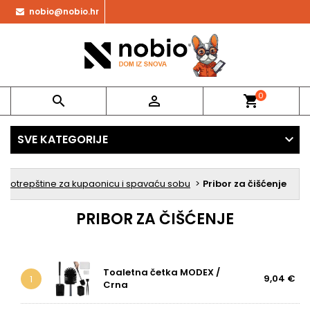
nobio@nobio.hr
0


shopping_cart
SVE KATEGORIJE
 potrepštine za kupaonicu i spavaću sobu
Pribor za čišćenje
PRIBOR ZA ČIŠĆENJE
Toaletna četka MODEX /
9,04 €
1
Crna