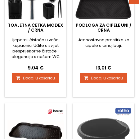
TOALETNA ČETKA MODEX
PODLOGA ZA CIPELE UNI /
/ CRNA
CRNA
Ljepota i čistoća u vašoj
Jednostavna prostirka za
kupaonici Uđite u svijet
cipele u crnoj boji.
besprijekorne čistoće i
elegancije s našom WC
četkom MODEX u crnoj boji.
Cijena
Cijena
9,04 €
13,01 €
Ova četka nije samo
običan alat, već moderan
Dodaj u košaricu
Dodaj u košaricu


dodatak koji pretvara vašu
kupaonicu u prostor gdje
se ljepota i higijena
savršeno nadopunjuju. 1.
Kompaktni dizajn za svaku
kupaonicu Četka SLIMM
zahvaljujući svojim
kompaktnim...