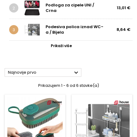
Podloga za cipele UNI /
13,01 €
2
Crna
Podesiva polica iznad WC-
8,64 €
3
a / Bijela
Prikaži više

Najnovije prvo
Prikazujem 1 - 6 od 6 stavke(a)