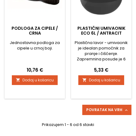
PODLOGA ZA CIPELE /
PLASTIČNI UMIVAONIK
CRNA
ECO 6L / ANTRACIT
Jednostavna podloga za
Plastična lavor - umivaonik
cipele u crnoj boji.
je idealan pomoćnik za
pranje i čišćenje.
Zapremnina posude je 6
litara
Cijena
Cijena
10,76 €
5,33 €
Dodaj u košaricu
Dodaj u košaricu


POVRATAK NA VRH

Prikazujem 1 - 6 od 6 stavki