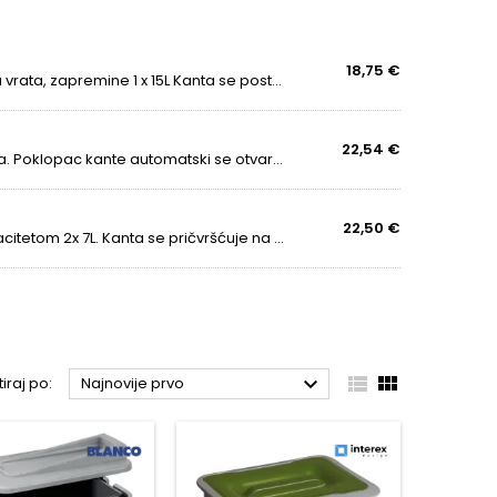
ičitim veličinama i kapacitetima prilagođavaju se
 za
druge namjene
– primjerice za
pohranu sitnica
18,75 €
Elegantna i moderna kanta za otpad s montiranjem na vrata, zapremine 1 x 15L Kanta se postavlja na vrata, a pri otvaranju vrata kanta se automatski otvara. Paket uključuje i šablonu za montažu. U opisu ćete pronaći video s uputama za montažu....
timiziraju prostor i drže nered pod kontrolom. Njihova
22,54 €
Klasična kanta za smeće za ormare kapaciteta 13 litara. Poklopac kante automatski se otvara nakon otvaranja vrata.
zaciju kućanstva.
za vrata s našim dodatnim rješenjima za pohranu,
22,50 €
Elegantna i moderna kanta za otpadke za vrata s kapacitetom 2x 7L. Kanta se pričvršćuje na vrata, a prilikom otvaranja vrata kanta se otvara. Paket sadrži i šablonu za montažu.
tav koji će vam olakšati svakodnevicu.
ledajte naš web‑shop i nabavite kvalitetno rješenje za



tiraj po:
Najnovije prvo