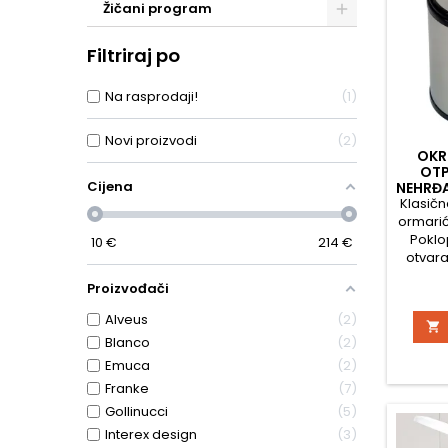
Žičani program
Filtriraj po
Na rasprodaji!
1
Novi proizvodi
2
OKR
OTP
Cijena
NEHRĐA
Klasičn
ormarić
Poklo
10
€
214
€
otvara
v
Proizvođači
Alveus
2

Blanco
2
Emuca
2
Franke
7
Gollinucci
5
Interex design
3