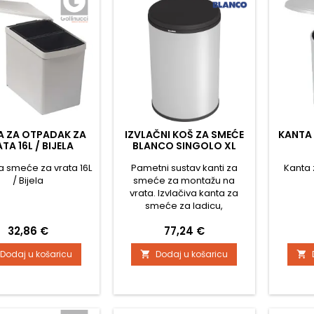
A ZA OTPADAK ZA
IZVLAČNI KOŠ ZA SMEĆE
KANTA 
TA 16L / BIJELA
BLANCO SINGOLO XL
a smeće za vrata 16L
Pametni sustav kanti za
Kanta 
/ Bijela
smeće za montažu na
vrata. Izvlačiva kanta za
smeće za ladicu,
zapremine 1x20. U posudu je
Cijena
Cijena
32,86 €
77,24 €
moguće umetnuti vrećice
za smeće. Izvrsno za
Dodaj u košaricu
Dodaj u košaricu


sortiranje otpada u
kućanstvu.