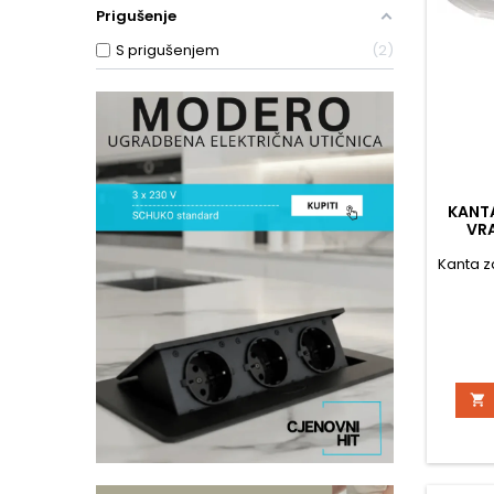
Prigušenje
S prigušenjem
2
KANT
VRA
Kanta z
