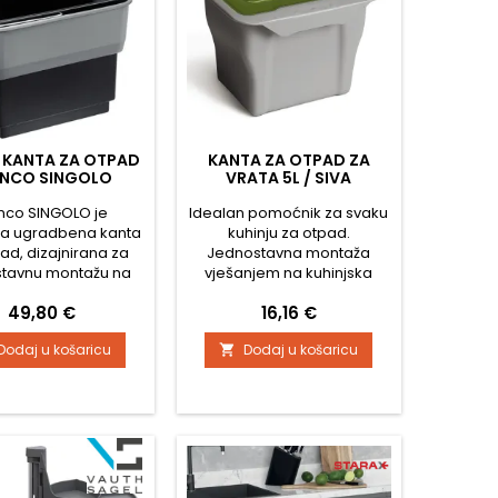
 KANTA ZA OTPAD
KANTA ZA OTPAD ZA
ANCO SINGOLO
VRATA 5L / SIVA
nco SINGOLO je
Idealan pomoćnik za svaku
na ugradbena kanta
kuhinju za otpad.
ad, dizajnirana za
Jednostavna montaža
stavnu montažu na
vješanjem na kuhinjska
nju stranu okretnih
vrata. Zapremina kante je 5
Cijena
Cijena
49,80 €
16,16 €
 donjeg ormarića.
litara. Dimenzije kante:
lja idealno rješenje
Širina: 247 mm Visina: 175
Dodaj u košaricu
Dodaj u košaricu

e kuhinje ili za one
mm Dubina: 185 mm
eferiraju brzu i laku
aciju bez zahvata u
Za razliku od velikih
nih modela, ovaj je
ktno rješenje za
e širine od 45 cm...