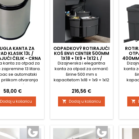
UGLA KANTA ZA
ODPADKOVÝ ROTIRAJUĆI
ROTIR
AD KLASIK 13L /
KOŠ ENVI CENTER 500MM
OTPA
JUĆI ČELIK - CRNA
1X18 + 1X9 + 1X12 L /
400MM 
a kanta za otpad za
Dizajnerska i elegantna
ANTRACIT
Dizaj
 zapremine 13 litara.
kanta za otpad za ormarić
kanta z
pac se automatski
širine 500 mm s
ši
 prilikom otvaranja
kapacitetom 1x18 + 1x9 + 1x12
kapaci
rata ormarića.
L. Poklopac kante se
Pok
Cijena
Cijena
58,00 €
216,56 €
automatski otvara prilikom
automat
otvaranja vrata ormarića.
otvara
Dodaj u košaricu
Dodaj u košaricu


Montaža na dno i zid
Mont
ormarića.