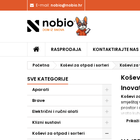
E-mail:
nobio@nobio.hr
RASPRODAJA
KONTAKTIRAJTE NAS
Početna
Koševi za otpad i sorteri
Koševi za
Košev
SVE KATEGORIJE
Inovat
Aparati
Koševi z
Brave
smještaj 
prostor i
Električni i ručni alati
vrata kuh
Kvalit
Prikaži
Klizni sustavi
Naši koše
Koševi za otpad i sorteri
dugotrajn