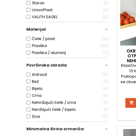
Starax
1
UnionPlast
2
VAUTH SAGEL
2
Materijal
Čelik / plast
4
Plastika
20
OKR
Plastika / aluminij
2
OTP
NEH
Površinska obrada
Klasičn
13 
Antracit
4
Poklop
Bež
1
se otva
Bijela
4
Crna
4
Nehrđajući čelik / crna
1

Nerđajući čelik / bijela
1
Siva
10
Minimalna širina ormarića