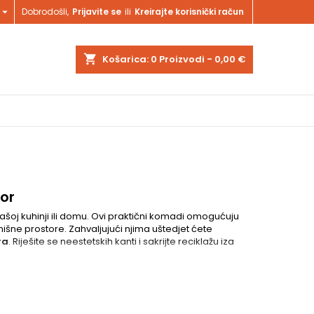

Dobrodošli,
Prijavite se
ili
Kreirajte korisnički račun
shopping_cart
Košarica:
0
Proizvodi - 0,00 €
tor
ašoj kuhinji ili domu. Ovi praktični komadi omogućuju
išne prostore. Zahvaljujući njima uštedjet ćete
ra
. Riješite se neestetskih kanti i sakrijte reciklažu iza
lastike i čelični nosači osiguravaju pouzdanost i
lnim dodatkom za moderne interijere.