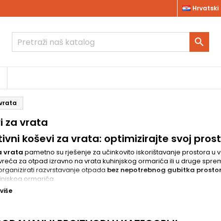
Hrvatski

 vrata
i za vrata
ivni koševi za vrata: optimizirajte svoj pros
a vrata
pametno su rješenje za učinkovito iskorištavanje prostora u v
vreća za otpad izravno na vrata kuhinjskog ormarića ili u druge sprem
 organizirati razvrstavanje otpada
bez nepotrebnog gubitka prosto
injskog ormarića.
etna izrada i materijali
 više
vi za vrata izrađeni su od kvalitetnih i izdržljivih materijala. Otporne p
ost. Promišljen dizajn spaja estetiku i funkcionalnost, čineći ih idea