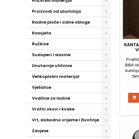
Pričvrsni materijal
Proizvodi od aluminija
Radne ploče i zidne obloge
Rasvjeta
Ručkice
KANTA
V
Sudoperi i slavine
Prakti
BIBA id
Unutarnje utičnice
kuhinju
teh
Velikoplošni materijal
Zahva
vješanj
Vješalice
ili l

Vodilice za ladice
površ
omoguć
Vratni okovi i kvake
tijekom
Kan
Vrt, slobodno vrijeme i životinje
prekl
obostra
Zavjese
omoguć