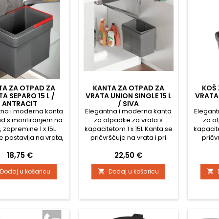
TA ZA OTPAD ZA
KANTA ZA OTPAD ZA
KOŠ 
A SEPARO 15 L /
VRATA UNION SINGLE 15 L
VRATA 
ANTRACIT
/ SIVA
tna i moderna kanta
Elegantna i moderna kanta
Elegant
ad s montiranjem na
za otpadke za vrata s
za o
, zapremine 1 x 15L
kapacitetom 1 x 15L Kanta se
kapacit
e postavlja na vrata,
pričvršćuje na vrata i pri
pričv
tvaranju vrata kanta
otvaranju vrata kanta se
prilik
Cijena
Cijena
18,75 €
22,50 €
matski otvara. Paket
automatski otvara. Paket
kanta
učuje i šablonu za
sadrži i predložak za
sadrži i
Dodaj u košaricu
Dodaj u košaricu


ažu. U opisu ćete
montažu
 video s uputama za
u. Upute za montažu
nu možete pronaći u
itku u PDF formatu.