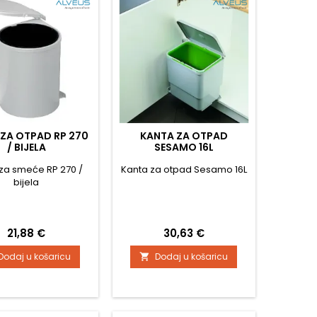
ZA OTPAD RP 270
KANTA ZA OTPAD
/ BIJELA
SESAMO 16L
za smeće RP 270 /
Kanta za otpad Sesamo 16L
bijela
Cijena
Cijena
21,88 €
30,63 €
Dodaj u košaricu
Dodaj u košaricu
