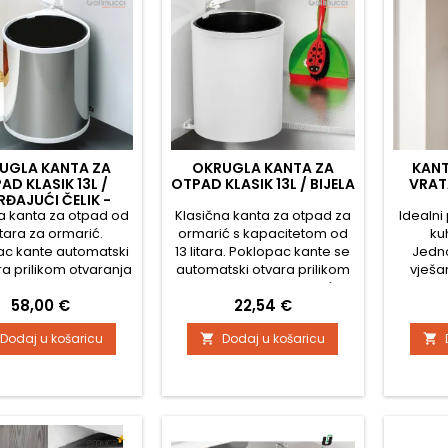
UGLA KANTA ZA
OKRUGLA KANTA ZA
KANT
AD KLASIK 13L /
OTPAD KLASIK 13L / BIJELA
VRAT
RĐAJUĆI ČELIK -
a kanta za otpad od
BIJELA
Klasična kanta za otpad za
Idealni
litara za ormarić.
ormarić s kapacitetom od
ku
ac kante automatski
13 litara. Poklopac kante se
Jedn
ra prilikom otvaranja
automatski otvara prilikom
vješa
vrata.
otvaranja vrata ormarića.
vrata. 
Cijena
Cijena
58,00 €
22,54 €
litar
Širina:
Dodaj u košaricu
Dodaj u košaricu


mm 