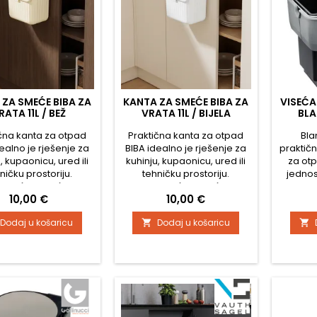
 ZA SMEĆE BIBA ZA
KANTA ZA SMEĆE BIBA ZA
VISEĆA
RATA 11L / BEŽ
VRATA 11L / BIJELA
BL
čna kanta za otpad
Praktična kanta za otpad
Bla
ealno je rješenje za
BIBA idealno je rješenje za
praktič
, kupaonicu, ured ili
kuhinju, kupaonicu, ured ili
za otp
ničku prostoriju.
tehničku prostoriju.
jedno
ljujući mogućnosti
Zahvaljujući mogućnosti
unutar
Cijena
Cijena
10,00 €
10,00 €
a na vrata ormarića
vješanja na vrata ormarića
vrata
ijepljenja na glatku
ili lijepljenja na glatku
Predstav
Dodaj u košaricu
Dodaj u košaricu


inu, štedi prostor i
površinu, štedi prostor i
za manj
uje udoban pristup
osigurava udoban pristup
koji pr
 kuhanja ili čišćenja.
tijekom kuhanja ili čišćenja.
instal
ta je opremljena
Kanta je opremljena
ladice. 
opnim poklopcem s
preklopnim poklopcem s
izvlač
nim otvaranjem, što
obostranim otvaranjem, što
kompa
uje jednostavno...
omogućuje jednostavno...
ormarić