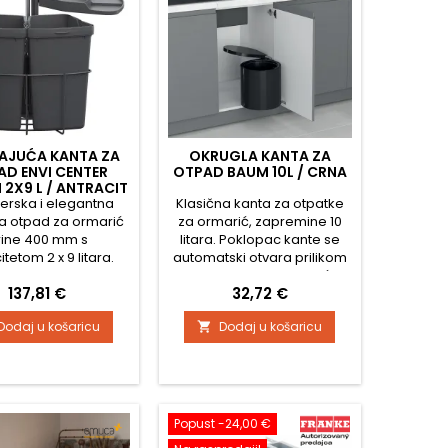
AJUĆA KANTA ZA
OKRUGLA KANTA ZA
D ENVI CENTER
OTPAD BAUM 10L / CRNA
2X9 L / ANTRACIT
nerska i elegantna
Klasična kanta za otpatke
a otpad za ormarić
za ormarić, zapremine 10
rine 400 mm s
litara. Poklopac kante se
tetom 2 x 9 litara.
automatski otvara prilikom
lopac kante se
otvaranja vrata ormarića.
Cijena
Cijena
137,81 €
32,72 €
ski otvara prilikom
Montaža na lijevu ili desnu
nja vrata ormarića.
stranu prema potrebi
Dodaj u košaricu
Dodaj u košaricu

aža na dno i zid
ormarića.
Popust -24,00 €