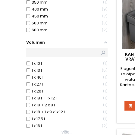
350 mm
1
400 mm
9
450 mm
7
500 mm
3
600 mm
2
Volumen
KAN
VRAT
1 x 10 l
1
Elegan
1 x 13 l
5
za otp
1 x 40 l
1
vrata
1 x 27 l
1
Kanta s
a pri o
1 x 20 l
1
se auto
1 x 18 l + 1 x 12 l
1
uklj
1 x 18 + 2 x 8 l
1

mont
pronaći
1 x 18 + 1 x 9 x 1x 12 l
1
montaž
1 x 17,5 l
1
i šablo
1 x 16 l
2
priv
više...