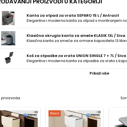
ODAVANIJI PROIZVODI U KATEGORIJI
ite vrste i veličine
ponudi pronaći ćete
kantu za otpad za vrata
u više varijanti. S razl
Kanta za otpad za vrata SEPARO 15 L / Antracit
a svakog kućanstva. Također nudimo koševe koji se mogu koristiti i
 alata.
osti praktičnog dizajna
Klasična okrugla kanta za smeće KLASIK 13L / Siva
 vrata i
koševi za ladice
nisu samo praktični, već i estetski ugodni. Op
na ugradnja i funkcionalnost čine ih nezamjenjivim alatom za organi
dlozi dodatnih proizvoda
Koš za otpadke za vrata UNION SINGLE 7 + 7L / Siva
nu organizaciju vašeg interijera preporučujemo kombinirati koševe 
u pregrade, držači i
organizatori
. Tako možete stvoriti kompaktan sus
ajte prostor sa stilnim i praktičnim koševima za vrata s nobio.sk. Pog
Prikaži više
ćanstvo već danas!
6 proizvoda.
Sor
Novo