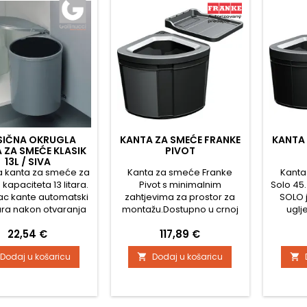
SIČNA OKRUGLA
KANTA ZA SMEĆE FRANKE
KANTA 
 ZA SMEĆE KLASIK
PIVOT
13L / SIVA
a kanta za smeće za
Kanta za smeće Franke
Kanta
kapaciteta 13 litara.
Pivot s minimalnim
Solo 45
ac kante automatski
zahtjevima za prostor za
SOLO 
ara nakon otvaranja
montažu.Dostupno u crnoj
uglje
vrata.
boji i zapremine 27 l.
ne
Cijena
Cijena
22,54 €
117,89 €
Dodaj u košaricu
Dodaj u košaricu

