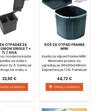
ZA OTPADKE ZA
KOŠ ZA OTPAD FRANKE
UNION SINGLE 7 +
MINI
7L / SIVA
na i moderna kanta
Kanta za otpad Franke MINI.
tpadke za vrata s
Minimalni prostor za
etom 2x 7L. Kanta se
ugradnju je 310x310x348mm.
ršćuje na vrata, a
Zapremina je 17,5l. Potreban
om otvaranja vrata
kut otvaranja vrata je 110°.
Cijena
Cijena
22,50 €
44,72 €
 se otvara. Paket
Polica iznad kante
 šablonu za montažu.
uključena u cijenu sortera.
Dodaj u košaricu
Dodaj u košaricu
