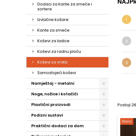
NAJPR
Različ
Dodaci za kante za smeće i
sortere
U našoj 
potrebam
Izvlačne košare
1
ili manjeg
Predn
Kante za smeće
Koševi za
Koševi za ladice
2
jednostav
Koševi za radnu ploču
Prije
Za savrše
Koševi za vrata
3
kao što s
Samostojeći koševi
Optimizir
svoje ku
Namještaj - metalni
Noge, nožice i kotačići
Plastični proizvodi
Postoji 2
Podizni sustavi
Novo
Praktični dodaci za dom