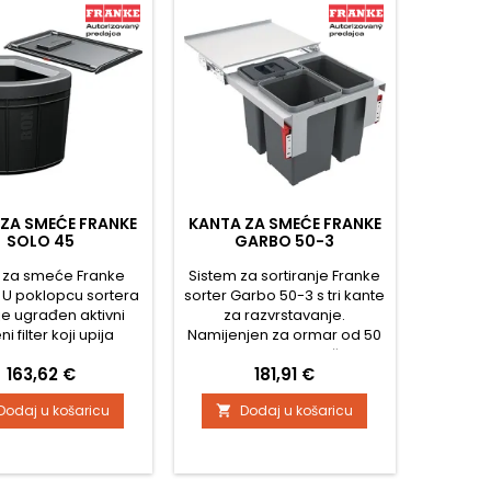
ZA SMEĆE FRANKE
KANTA ZA SMEĆE FRANKE
SOLO 45
GARBO 50-3
 za smeće Franke
Sistem za sortiranje Franke
. U poklopcu sortera
sorter Garbo 50-3 s tri kante
je ugrađen aktivni
za razvrstavanje.
ni filter koji upija
Namijenjen za ormar od 50
ugodne mirise.
cm. Prednji izvlačni
Cijena
Cijena
163,62 €
181,91 €
mehanizam.1 x poklopac za
kantu od 8 l uključen u cijenu
Dodaj u košaricu
Dodaj u košaricu

sorteraPaket uključuje
potpunu izvlačnu jedinicu sa
prigušivačem koja
garantira tiho zatvaranje.