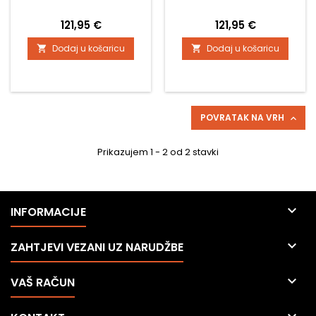
Cijena
Cijena
121,95 €
121,95 €
Dodaj u košaricu
Dodaj u košaricu


POVRATAK NA VRH

Prikazujem 1 - 2 od 2 stavki

INFORMACIJE

ZAHTJEVI VEZANI UZ NARUDŽBE

VAŠ RAČUN