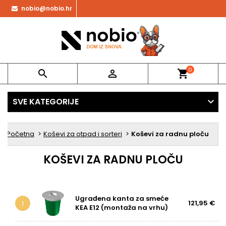
nobio@nobio.hr
0


shopping_cart
SVE KATEGORIJE
Početna
Koševi za otpad i sorteri
Koševi za radnu ploču
KOŠEVI ZA RADNU PLOČU
Ugrađena kanta za smeće
121,95 €
1
KEA E12 (montaža na vrhu)