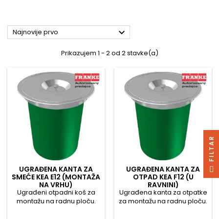

Najnovije prvo
Prikazujem 1 - 2 od 2 stavke(a)
R
F
I
L
T
A
UGRAĐENA KANTA ZA
UGRAĐENA KANTA ZA
SMEĆE KEA E12 (MONTAŽA
OTPAD KEA F12 (U
NA VRHU)
RAVNINI)
Ugrađeni otpadni koš za
Ugrađena kanta za otpatke
montažu na radnu ploču.
za montažu na radnu ploču.