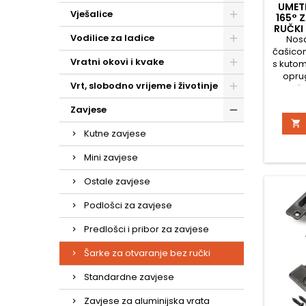
UMET
Vješalice
165° 
RUČKI
Vodilice za ladice
Nosa
čašico
Vratni okovi i kvake
s kutom
opru
Vrt, slobodno vrijeme i životinje
Nosač j
da su
Zavjese
unutar

opr
Kutne zavjese
polug
za jed
Mini zavjese
montaž
nosa
Ostale zavjese
ekscent
raspon
Podlošci za zavjese
p
Predlošci i pribor za zavjese
Šarke za otvaranje bez ručki
Standardne zavjese
Zavjese za aluminijska vrata