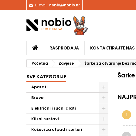
E-mail:
nobio@nobio.hr
RASPRODAJA
KONTAKTIRAJTE NAS
Početna
Zavjese
Šarke za otvaranje bez ruč
Šarke
SVE KATEGORIJE
Aparati
NAJPR
Brave
Električni i ručni alati
1
Klizni sustavi
Koševi za otpad i sorteri