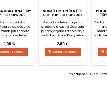
SA UGRAĐENA 100°
NOSAČ OPTEREĆEN 110°
POLUU
P - BEZ OPRUGE
CLIP TOP - BEZ OPRUGE
110
litetna austrijska
Visokokvalitetna zagrada
Kvalite
kcija za obješivanje.
izrađena u Austriji. Zagrada
u A
e zamišljen za vrata
je namijenjena za otvaranje
namije
kvaka. Kompletno
vrata bez drške. Kompletno
vrata be
lna konstrukcija,
metalna zagrada, cinkana
od n
Cijena
Cijena
1,99 €
2,60 €
irana Podešavanje
Podešavanje glave u tri
pod
u tri smjera Udobno
smjera Udobno
Komfo
Dodaj u košaricu
Dodaj u košaricu


vanje dubine vijkom
podešavanje dubine
dubine
a i demontaža vrata
pomoću odvijača Montaža i
Mont
 bez upotrebe alata
demontaža vrata na korpus
ormari
z automatskog
bez upotrebe alata Bez
alata
zatvaranja
automatskog zatvaranja
Prikazujem 1 - 16 od 16 sta