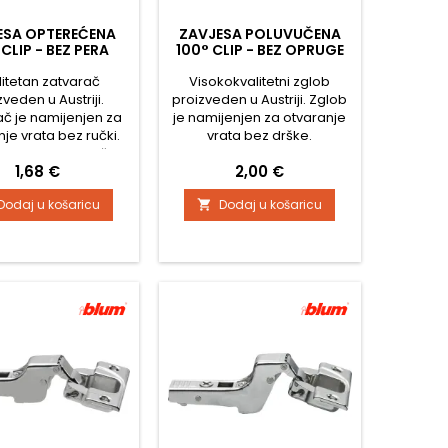
ESA OPTEREĆENA
ZAVJESA POLUVUČENA
 CLIP - BEZ PERA
100° CLIP - BEZ OPRUGE
litetan zatvarač
Visokokvalitetni zglob
zveden u Austriji.
proizveden u Austriji. Zglob
ač je namijenjen za
je namijenjen za otvaranje
je vrata bez ručki.
vrata bez drške.
i metalni zatvarač,
Cijelokovinski zglob,
Cijena
Cijena
1,68 €
2,00 €
 Postavke vrha u tri
pocinčan Podešavanje
Komfortna dubinska
glave u tri smjera Komforno
Dodaj u košaricu
Dodaj u košaricu

vka s upotrebom
podešavanje dubine
ijača Montaža i
pomoću odvijača Montaža i
ža vrata na korpus
demontaža vrata na kućište
potrebe alata Bez
bez upotrebe alata Bez
atskog zatvaranja
automatskog zatvaranja