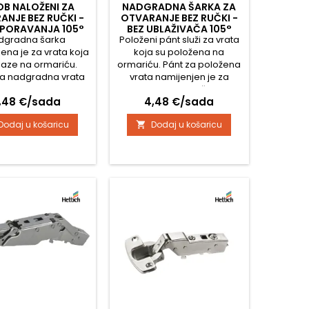
B NALOŽENI ZA
NADGRADNA ŠARKA ZA
ANJE BEZ RUČKI -
OTVARANJE BEZ RUČKI -
SPORAVANJA 105°
BEZ UBLAŽIVAČA 105°
dgradna šarka
NOVISYS 52
Položeni pánt služi za vrata
NOVISYS 45
ena je za vrata koja
koja su položena na
laze na ormariću.
ormariću. Pánt za položena
za nadgradna vrata
vrata namijenjen je za
rana je za otvaranje
otvaranje bez ručkica -
ijena
Cijena
,48 €/sada
4,48 €/sada
čki – pritiskom na
pritiskom na vrata. Kut
ut otvaranja je 105°,
otvaranja je 105°, a razmak
Dodaj u košaricu
Dodaj u košaricu

razmak rupa za
rupa za pričvršćivanje
ćivanje šarke iznosi
panta je 45 mm. Opremljeni
m. Opremljene su
su prigušnim klipom koji
erom koji osigurava
omogućuje tiho i lagano
 nježno zatvaranje
zatvaranje vrata. Za
a. Za ugradnju je
ugradnju potrebno je
o prethodno izbušiti
unaprijed izbušiti otvor od
otvor...
35 mm za...