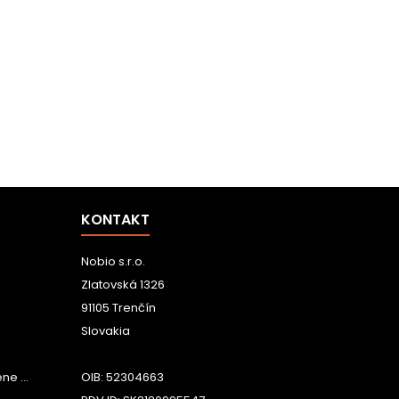
KONTAKT
Nobio s.r.o.
Zlatovská 1326
91105 Trenčín
Slovakia
e ...
OIB: 52304663