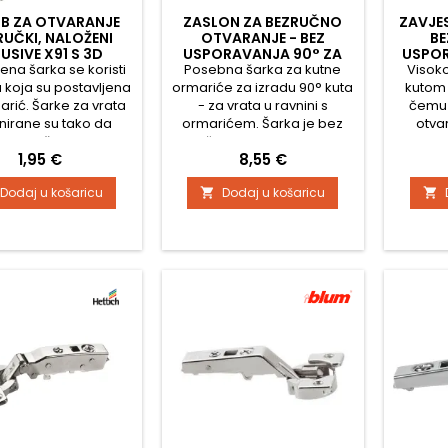
B ZA OTVARANJE
ZASLON ZA BEZRUČNO
ZAVJE
RUČKI, NALOŽENI
OTVARANJE - BEZ
BE
USIVE X91 S 3D
USPORAVANJA 90° ZA
USPOR
ena šarka se koristi
LOŽKOM / TITAN
SLIJEPI KUT SENSYS W90
Posebna šarka za kutne
Visoko
PR
a koja su postavljena
ormariće za izradu 90° kuta
kutom 
arić. Šarke za vrata
- za vrata u ravnini s
čemu 
jnirane su tako da
ormarićem. Šarka je bez
otva
me vašu kuhinju,
ublažavanja i namijenjena
korpu
Cijena
Cijena
1,95 €
8,55 €
bu, dnevni boravak,
je za otvaranje bez ručki,
kori
aonski i uredski
potrebno je dodatno kupiti
ormar
Dodaj u košaricu
Dodaj u košaricu


ještaj najvišom
podlogu. Udaljenost rupa
lad
tetom po najboljoj
za bušenje šalice šarke je
namije
eni. Šarke nemaju
52 mm, dubina 12,8 mm.
ručki,
rugu, što ih čini
Potpuno metalna šarka,
pri
ma za vrata koja se
niklana Podešavanje fronte
Cjeloku
 na pritisak i nemaju
u tri smjera Udobno
ponik
icu. U tom slučaju
podešavanje dubine
fronta 
ebno je dodatno...
pomoću...
pode