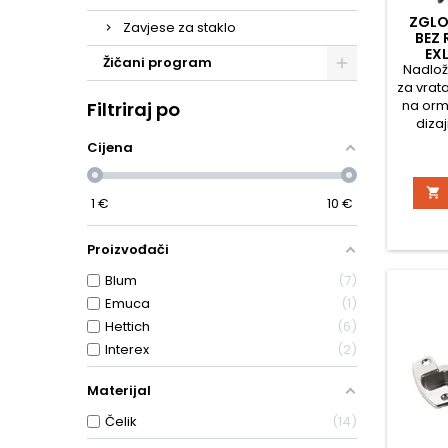
ZGLO
Zavjese za staklo
BEZ 
EXL
Žičani program
Nadlož
POD
za vrat
na orm
Filtriraj po
diza
opre
Cijena
gardero
kup

nam
1
€
10
€
kvali
cij
op
Proizvođači
pogodni
Blum
7
otvaraju
ručk
Emuca
1
potr
Hettich
6
Interex
2
Materijal
Čelik
14