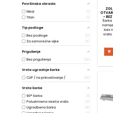
Površinska obrada
ZGL
Nikal
1
OTVAR
- BEZ
Titan
1
Šarka 
namije
Tip podloge
bez r
vrata.
Bez podloge
11
r
Za samorezne vijke
5
pričvrš
Uz š
Prigušenje

dodatn
Namij
Bez prigušenja
16
vrata
č
Vrsta ugradnje šarke
Pričvrš
na
CLIP / na prikvačivanje /
16
Vrsta šarke
90° šarka
1
Poluskrivena viseća vrata
3
Ugradbena šarka
8