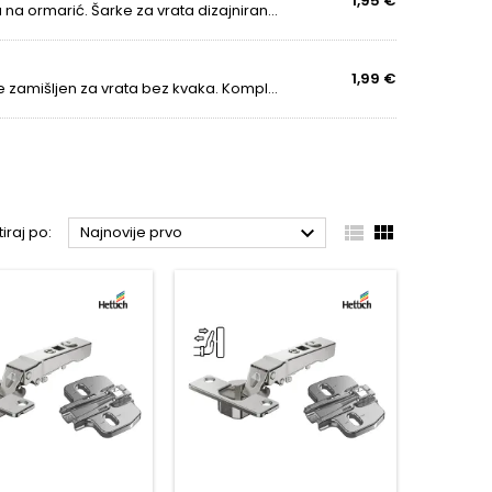
1,95 €
Nadložena šarka se koristi za vrata koja su postavljena na ormarić. Šarke za vrata dizajnirane su tako da opreme vašu kuhinju, garderobu, dnevni boravak, kupaonski i uredski namještaj najvišom kvalitetom po najboljoj cijeni. Šarke nemaju oprugu,...
1,99 €
Kvalitetna austrijska konstrukcija za obješivanje. Ovaj je zamišljen za vrata bez kvaka. Kompletno metalna konstrukcija, niklirana Podešavanje nagiba u tri smjera Udobno podešavanje dubine vijkom Montaža i demontaža vrata kućišta bez upotrebe...



tiraj po:
Najnovije prvo