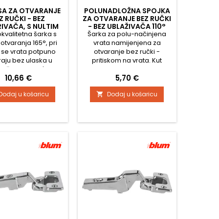
SA ZA OTVARANJE
POLUNADLOŽNA SPOJKA
Z RUČKI - BEZ
ZA OTVARANJE BEZ RUČKI
IVAČA, S NULTIM
- BEZ UBLAŽIVAČA 110°
kvalitetna šarka s
EVJESOM 165°
Šarka za polu-načinjena
SENSYS
otvaranja 165°, pri
vrata namijenjena za
se vrata potpuno
otvaranje bez ručki -
raju bez ulaska u
pritiskom na vrata. Kut
s, što omogućuje
otvaranja 110° i razmak rupa
Cijena
Cijena
10,66 €
5,70 €
štenje šarke i za
za pričvršćivanje šarke 52
iće s unutarnjim
mm Za šarku je potrebno
Dodaj u košaricu
Dodaj u košaricu

icama. Šarka je
dodatno kupiti podložak.
njena za vrata bez
Namijenjena za debljinu
 a otvaranje se vrši
vrata 15 - 24 mm Dubina
tiskom na vrata.
čašice 12,8 mm
pno metalna šarka,
Pričvršćivanje podloška CLIP
lana Podešavanje
sustavom - na klik
u tri smjera Udobno
šavanje dubine
pomoću...