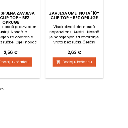
SPJENA ZAVJESA
ZAVJESA UMETNUTA 110°
°CLIP TOP - BEZ
CLIP TOP - BEZ OPRUGE
OPRUGE
tni nosač proizveden
Visokokvalitetni nosač
ustriji. Nosač je
napravljen u Austriji. Nosač
njen za otvaranje
je namijenjen za otvaranje
z ručke. Cijeli nosač
vrata bez ručki. Čelični
ikla Trosmjerno
nosač, pocinčan Podesiv u
Cijena
Cijena
2,56 €
2,63 €
ešavanje glave
tri smjera Komforno
rno podešavanje
podešavanje dubine
Dodaj u košaricu
Dodaj u košaricu

 pomoću odvijača
pomoću odvijača Montaža i
aža i demontaža
demontaža vrata na korpus
ća bez korištenja
bez upotrebe alata Bez
 Bez automatskog
automatskog zatvarača
zatvaranja
vki