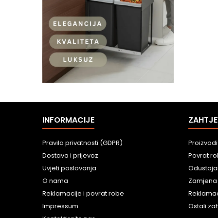
INFORMACIJE
ZAHTJE
Pravila privatnosti (GDPR)
Proizvodi
Dostava i prijevoz
Povrat r
Uvjeti poslovanja
Odustaja
O nama
Zamjena
Reklamacije i povrat robe
Reklamac
Impressum
Ostali zah