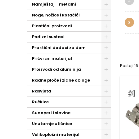
2
Namještaj - metalni
Noge, nožice i kotačići
3
Plastični proizvodi
Podizni sustavi
Praktični dodaci za dom
Pričvrsni materijal
Postoji 1
Proizvodi od aluminija
Radne ploče i zidne obloge
Rasvjeta
Ručkice
Sudoperi i slavine
Unutarnje utičnice
Velikoplošni materijal