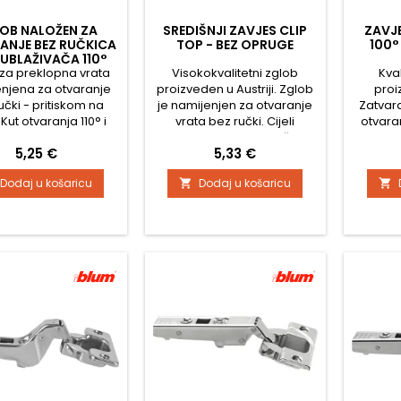
OB NALOŽEN ZA
SREDIŠNJI ZAVJES CLIP
ZAVJ
ANJE BEZ RUČKICA
TOP - BEZ OPRUGE
100°
 UBLAŽIVAČA 110°
za preklopna vrata
SENSYS
Visokokvalitetni zglob
Kva
njena za otvaranje
proizveden u Austriji. Zglob
proi
učki - pritiskom na
je namijenjen za otvaranje
Zatvar
 Kut otvaranja 110° i
vrata bez ručki. Cijeli
otvaran
azmak rupa za
metalni zglob, pocinčan
Cijel
Cijena
Cijena
5,25 €
5,33 €
ćivanje šarke 52 mm
Podešavanja glave u tri
pocinčan
arku je potrebno
smjera Komforno
smjera 
Dodaj u košaricu
Dodaj u košaricu


o kupiti podložak.
podešavanje dubine
posta
enjena za debljinu
pomoću odvijača Montaža i
odv
 15 - 24 mm Dubina
demontaža vrata na korpus
demonta
ašice 12,8 mm
bez upotrebe alata Bez
bez u
ćivanje podloška CLIP
automatskog zatvaranja
autom
činom - na klik