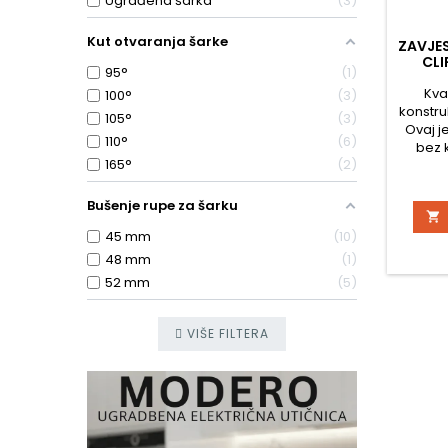
Ugrađena šarka
3
Kut otvaranja šarke
ZAVJE
CLI
95°
1
Kva
100°
3
konstru
105°
3
Ovaj j
110°
6
bez 
165°
2
meta
nikl
nagiba 
Bušenje rupe za šarku

podeša
45 mm
10
Montaž
kućišta
48 mm
1
Be
52 mm
5
VIŠE FILTERA