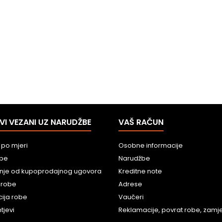
VI VEZANI UZ NARUDŽBE
VAŠ RAČUN
 po mjeri
Osobne informacije
obe
Narudžbe
nje od kupoprodajnog ugovora
Kreditne note
 robe
Adrese
ija robe
Vaučeri
tjevi
Reklamacije, povrat robe, zamjen