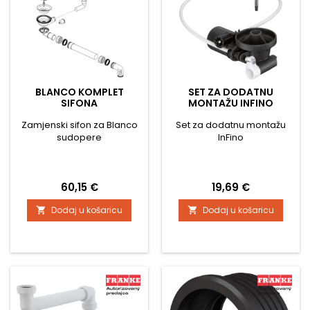
BLANCO KOMPLET
SET ZA DODATNU
SIFONA
MONTAŽU INFINO
Zamjenski sifon za Blanco
Set za dodatnu montažu
sudopere
InFino
Cijena
Cijena
60,15 €
19,69 €
Dodaj u košaricu
Dodaj u košaricu

