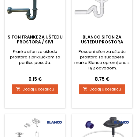
SIFON FRANKE ZA UŠTEDU
BLANCO SIFON ZA
PROSTORA / SIVI
UŠTEDU PROSTORA
Franke sifon za uštedu
Posebni sifon za uštedu
prostora s priključkom za
prostora za sudopere
perilicu posuđa.
marke Blanco opremljene s
1 1/2 odvodom.
Cijena
Cijena
9,15 €
8,75 €
Dodaj u košaricu
Dodaj u košaricu

