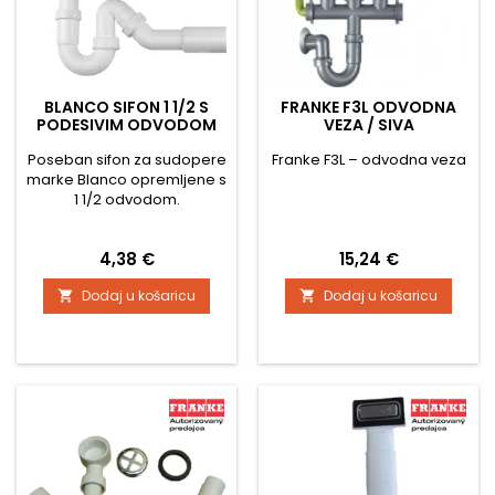
BLANCO SIFON 1 1/2 S
FRANKE F3L ODVODNA
PODESIVIM ODVODOM
VEZA / SIVA
Poseban sifon za sudopere
Franke F3L – odvodna veza
marke Blanco opremljene s
1 1/2 odvodom.
Cijena
Cijena
4,38 €
15,24 €
Dodaj u košaricu
Dodaj u košaricu

