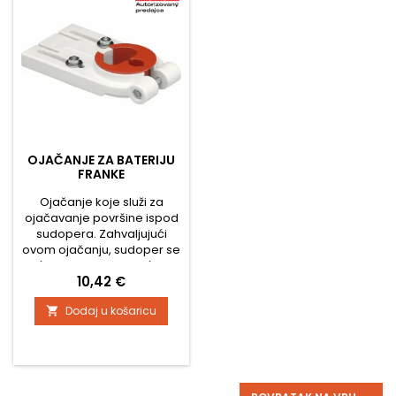
OJAČANJE ZA BATERIJU
FRANKE
Ojačanje koje služi za
ojačavanje površine ispod
sudopera. Zahvaljujući
ovom ojačanju, sudoper se
neće savijati i slavina će biti
Cijena
10,42 €
čvrsto pričvršćena.
Dodaj u košaricu
