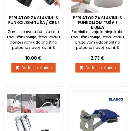
PERLATOR ZA SLAVINU S
PERLATOR ZA SLAVINU S
FUNKCIJOM TUŠA / CRNI
FUNKCIJOM TUŠA /
BIJELA
Zamislite svoju kuhinju koja
Zamislite svoju kuhinju kako
radi učinkovitije, štedi vodu i
radi učinkovitije, štedi vodu i
donosi vam udobnost na
pruža vam udobnost na
potpuno novoj razini. S
potpuno novoj razini. S
našim perlatorom za
našim perlatorom za
Cijena
Cijena
10,00 €
2,73 €
slavinu sa funkcijom tuša, to
slavinu s funkcijom tuša, to
više nije samo san. Ovaj
više nije samo san. Ovaj
Dodaj u košaricu
Dodaj u košaricu


kompaktni, ali izrazito
kompaktan, ali izuzetno
snažan dodatak pretvara
snažan dodatak pretvorit
svakodnevnu upotrebu
će svakodnevno korištenje
kuhinjskog sudopera u
kuhinjskog sudopera u
nešto neusporedivo
nešto neusporedivo
praktičnije. Zašto biste
praktičnije. Zašto biste
trebali razmisliti o njegovoj
trebali razmisliti o
kupnji?...
njegovoj...