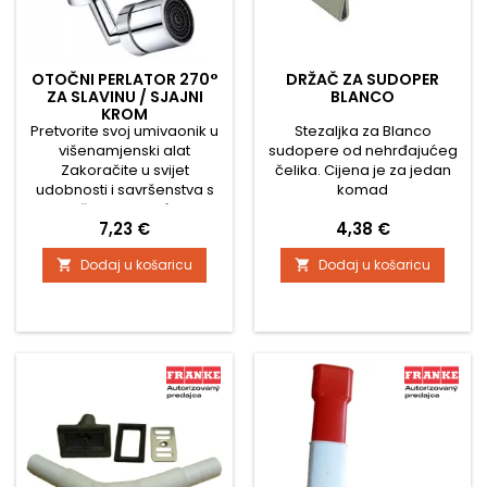
OTOČNI PERLATOR 270°
DRŽAČ ZA SUDOPER
ZA SLAVINU / SJAJNI
BLANCO
KROM
Pretvorite svoj umivaonik u
Stezaljka za Blanco
višenamjenski alat
sudopere od nehrđajućeg
Zakoračite u svijet
čelika. Cijena je za jedan
udobnosti i savršenstva s
komad
našim Rotirajućim
Cijena
Cijena
7,23 €
4,38 €
Perlátorom 270° za Slavinu.
Ovaj pametan dodatak za
Dodaj u košaricu
Dodaj u košaricu


vašu kuhinju ili kupaonicu
unosi potpuno novu razinu
inovacije i elegancije u vaš
dom. Dizajniran kako bi
pojednostavio i unaprijedio
svakodnevne zadatke, ovaj
perlátor je najbolja
investicija...