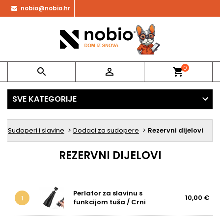
nobio@nobio.hr
0


shopping_cart
SVE KATEGORIJE
Sudoperi i slavine
Dodaci za sudopere
Rezervni dijelovi
REZERVNI DIJELOVI
Perlator za slavinu s
10,00 €
1
funkcijom tuša / Crni