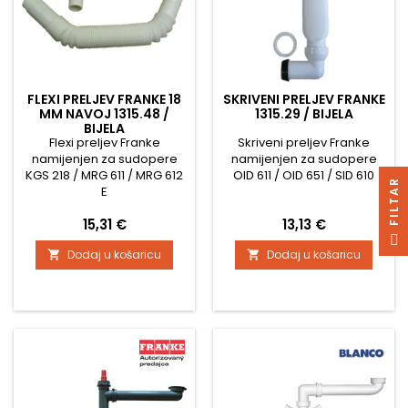
FLEXI PRELJEV FRANKE 18
SKRIVENI PRELJEV FRANKE
MM NAVOJ 1315.48 /
1315.29 / BIJELA
BIJELA
Flexi preljev Franke
Skriveni preljev Franke
namijenjen za sudopere
namijenjen za sudopere
KGS 218 / MRG 611 / MRG 612
OID 611 / OID 651 / SID 610
R
E
Cijena
Cijena
15,31 €
13,13 €
F
I
L
T
A
Dodaj u košaricu
Dodaj u košaricu

