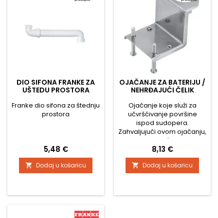
DIO SIFONA FRANKE ZA
OJAČANJE ZA BATERIJU /
UŠTEDU PROSTORA
NEHRĐAJUĆI ČELIK
Franke dio sifona za štednju
Ojačanje koje služi za
prostora
učvršćivanje površine
ispod sudopera.
Zahvaljujući ovom ojačanju,
sudoper se neće savijati, a
Cijena
Cijena
5,48 €
8,13 €
slavina će biti čvrsto
pričvršćena.
Dodaj u košaricu
Dodaj u košaricu

