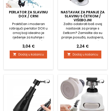
PERLATOR ZA SLAVINU
NASTAVAK ZA PRANJE ZA
DOX / CRNI
SLAVINU S ČETKOM /
VIŠEBOJNI
Praktičan i moderan
Zašto odabrati baš ovaj
rotirajući perlator DOX u
nastavak za pranje s
crnoj boji idealno je
četkom? Zamislite da su
rješenje za kuhinje i
pranje posuđa, sudopera,
kupaonice. Omogućuje
slavina pa čak i najteže
Cijena
Cijena
3,04 €
2,24 €
podešavanje smjera
dostupnih mjesta od sada
vodenog mlaza, što znatno
igračka. Ovaj pametni
Dodaj u košaricu
Dodaj u košaricu


povećava udobnost pri
nastavak pretvara vašu
svakodnevnim
obično slavinu u
aktivnostima – pranje
višenamjenski alat za
posuđa, ispiranje povrća,
čišćenje, koji će ukloniti i
čišćenje sudopera ili pranje
najtvrdokorniju prljavštinu.
ruku bit će znatno
Zaboravite na uništene
jednostavnije i ugodnije.
nokte, bespotrebno ribanje
Univerzalna konstrukcija
i beskrajne minute...
omogućuje ugradnju...