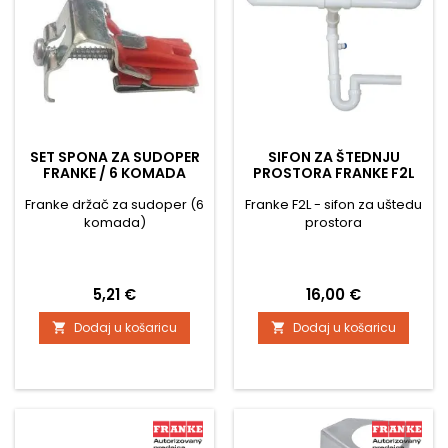
SET SPONA ZA SUDOPER
SIFON ZA ŠTEDNJU
FRANKE / 6 KOMADA
PROSTORA FRANKE F2L
Franke držač za sudoper (6
Franke F2L - sifon za uštedu
komada)
prostora
Cijena
Cijena
5,21 €
16,00 €
Dodaj u košaricu
Dodaj u košaricu

